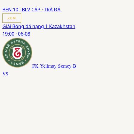
BEN 10 · BLV CÁP · TRÀ ĐÁ
XEM
Giải Bóng đá hạng 1 Kazakhstan
19:00
·
06-08
FK Yelimay Semey B
VS