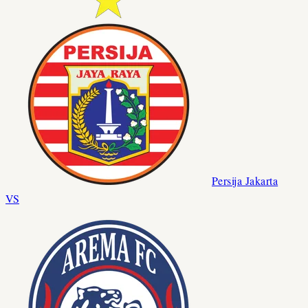
Persija Jakarta
VS