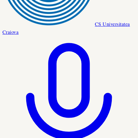
CS Universitatea
Craiova