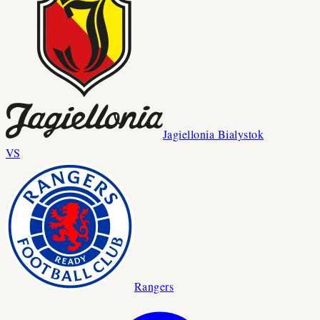
Jagiellonia Bialystok
VS
Rangers