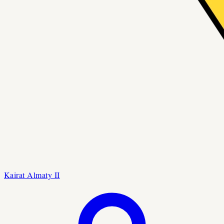
Kairat Almaty II