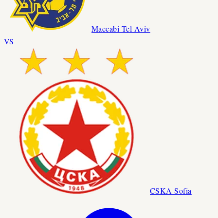
Maccabi Tel Aviv
VS
CSKA Sofia