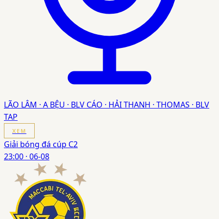
LÃO LÂM · A BỆU · BLV CÁO · HẢI THANH · THOMAS · BLV
TAP
XEM
Giải bóng đá cúp C2
23:00
·
06-08