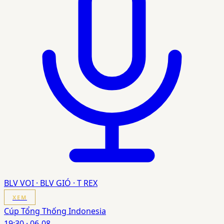
BLV VOI · BLV GIÓ · T REX
XEM
Cúp Tổng Thống Indonesia
19:30
·
06-08