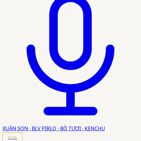
XUÂN SON · BLV PIRLO · BÒ TƯƠI · KENCHU
XEM