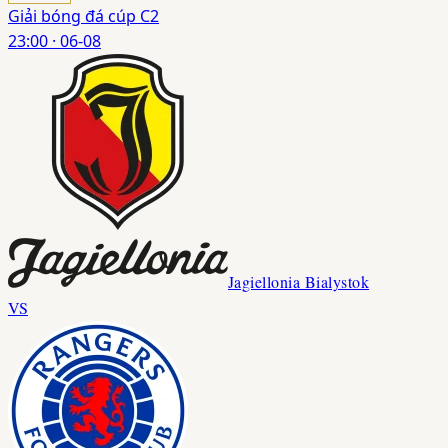
Giải bóng đá cúp C2
23:00
·
06-08
Jagiellonia Bialystok
VS