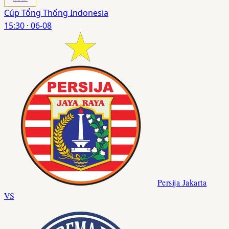
Cúp Tổng Thống Indonesia
15:30
·
06-08
Persija Jakarta
VS