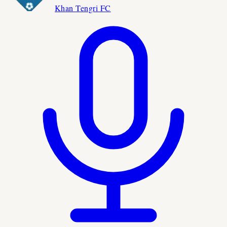
Khan Tengri FC