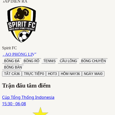
SẮP DIỄN RA
Spirit FC
VÀO PHÒNG LIVE
BÓNG ĐÁ
BÓNG RỔ
TENNIS
CẦU LÔNG
BÓNG CHUYỀN
BÓNG BÀN
TẤT CẢ
36
TRỰC TIẾP
0
HOT
3
HÔM NAY
36
NGÀY MAI
0
Trận đấu
tâm điểm
Cúp Tổng Thống Indonesia
15:30
·
06-08