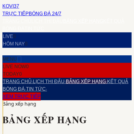
KOVI37
TRỰC TIẾP
BÓNG ĐÁ 24/7
TRANG CHỦ
LỊCH THI ĐẤU
BẢNG XẾP HẠNG
KẾT QUẢ
BÓNG ĐÁ
TIN TỨC
LIVE
0
HÔM NAY
0
MENU
LIVE NOW
0
TODAY
0
TRANG CHỦ
LỊCH THI ĐẤU
BẢNG XẾP HẠNG
KẾT QUẢ
›
›
›
BÓNG ĐÁ
TIN TỨC
›
›
XEM TRỰC TIẾP
Bảng xếp hạng
BẢNG XẾP HẠNG