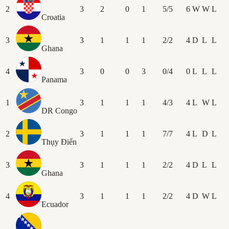
2
3
2
0
1
5/5
6
W
W
L
Croatia
3
3
1
1
1
2/2
4
D
L
L
Ghana
4
3
0
0
3
0/4
0
L
L
L
Panama
1
3
1
1
1
4/3
4
L
W
L
DR Congo
2
3
1
1
1
7/7
4
L
D
L
Thụy Điển
3
3
1
1
1
2/2
4
D
L
L
Ghana
4
3
1
1
1
2/2
4
D
W
L
Ecuador