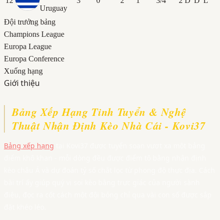
12
3
0
2
1
3/4
2
D
D
L
Uruguay
Đội trưởng bảng
Champions League
Europa League
Europa Conference
Xuống hạng
Giới thiệu
Bảng Xếp Hạng Tinh Tuyển & Nghệ
Thuật Nhận Định Kèo Nhà Cái - Kovi37
Bảng xếp hạng
tại Kovi37 được tuyển soạn vượt xa một bảng
điểm khô khan - mỗi dòng đều được điểm tô bằng nhận định
kèo châu Á và dự đoán tỷ số chắt lọc từ phong độ thực địa. Cách
bài trí ấy giúp quý vị soi kèo bằng trực giác của người sành
điệu, đọc ra cốt cách một đội bóng chỉ qua vài con số được sắp
đặt khéo léo.