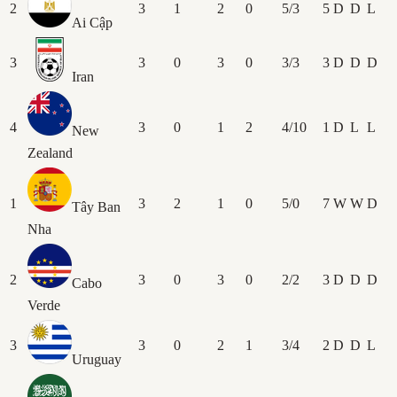
2
3
1
2
0
5/3
5
D
D
L
Ai Cập
3
3
0
3
0
3/3
3
D
D
D
Iran
4
3
0
1
2
4/10
1
D
L
L
New
Zealand
1
3
2
1
0
5/0
7
W
W
D
Tây Ban
Nha
2
3
0
3
0
2/2
3
D
D
D
Cabo
Verde
3
3
0
2
1
3/4
2
D
D
L
Uruguay