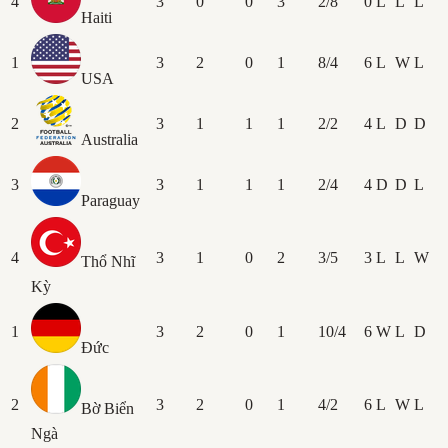
4
3
0
0
3
2/8
0
L
L
L
Haiti
1
3
2
0
1
8/4
6
L
W
L
USA
2
3
1
1
1
2/2
4
L
D
D
Australia
3
3
1
1
1
2/4
4
D
D
L
Paraguay
4
3
1
0
2
3/5
3
L
L
W
Thổ Nhĩ
Kỳ
1
3
2
0
1
10/4
6
W
L
D
Đức
2
3
2
0
1
4/2
6
L
W
L
Bờ Biển
Ngà