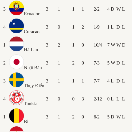
3
3
1
1
1
2/2
4
D
W
L
Ecuador
4
3
0
1
2
1/9
1
L
D
L
Curacao
1
3
2
1
0
10/4
7
W
W
D
Hà Lan
2
3
1
2
0
7/3
5
W
D
L
Nhật Bản
3
3
1
1
1
7/7
4
L
D
L
Thụy Điển
4
3
0
0
3
2/12
0
L
L
L
Tunisia
1
3
1
2
0
6/2
5
D
W
L
Bỉ