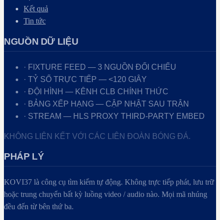
Kết quả
Tin tức
NGUỒN DỮ LIỆU
· FIXTURE FEED — 3 NGUỒN ĐỐI CHIẾU
· TỶ SỐ TRỰC TIẾP — <120 GIÂY
· ĐỘI HÌNH — KÊNH CLB CHÍNH THỨC
· BẢNG XẾP HẠNG — CẬP NHẬT SAU TRẬN
· STREAM — HLS PROXY THIRD-PARTY EMBED
KHÔNG LIÊN KẾT VỚI CÁC LIÊN ĐOÀN BÓNG ĐÁ.
PHÁP LÝ
KOVI37
là công cụ tìm kiếm tự động. Không trực tiếp phát, lưu trữ
hoặc trung chuyển bất kỳ luồng video / audio nào. Mọi mã nhúng
đều đến từ bên thứ ba.