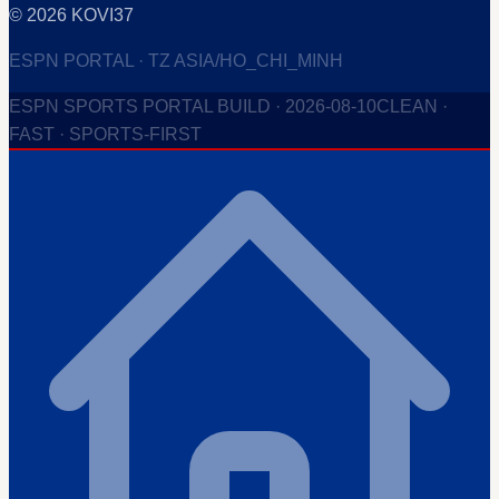
©
2026
KOVI37
ESPN PORTAL · TZ ASIA/HO_CHI_MINH
ESPN SPORTS PORTAL BUILD ·
2026-08-10
CLEAN ·
FAST · SPORTS-FIRST