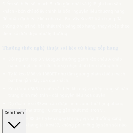
Điểm số, hiệu số, mạch 5 trận gần nhất và tỷ lệ ghi bàn sân
khách - bốn chỉ số ấy chính là bốn "nguyên liệu thượng hạng"
để nhận định tỷ lệ kèo nhà cái. Bởi vậy Kovi37 trân trọng đặt
chúng ở vị trí nổi bật nhất trên bảng xếp hạng, thay vì xếp theo
điểm số đơn điệu như lệ thường.
Thưởng thức nghệ thuật soi kèo từ bảng xếp hạng
Đội ngự trị top 3 V-League thường gánh kèo châu Á chấp
nặng - một chi tiết đòi hỏi sự nhận định tinh tường hơn.
Tỷ lệ kèo M88 và 188BET như tấm gương phản chiếu mạch
bất bại gần đây của đội khách.
Kèo tài xỉu BK8 trở nên sắc bén khi quý vị ghép cùng số bàn
trung bình mỗi trận - đôi nguyên liệu hòa quyện.
Dự đoán tỷ số 33win cần được nếm cùng thứ hạng phòng
thủ sân nhà trong 10 vòng gần nhất mới trọn vị.
Xem thêm
Link vào Hi88 để hạ kèo ngay khi quý vị vừa thưởng xong
bảng xếp hạng tại Kovi37, không phí một giây sành sỏi nào.