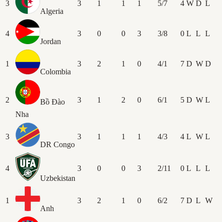
3
3
1
1
1
5/7
4
W
D
L
Algeria
4
3
0
0
3
3/8
0
L
L
L
Jordan
1
3
2
1
0
4/1
7
D
W
D
Colombia
2
3
1
2
0
6/1
5
D
W
L
Bồ Đào
Nha
3
3
1
1
1
4/3
4
L
W
L
DR Congo
4
3
0
0
3
2/11
0
L
L
L
Uzbekistan
1
3
2
1
0
6/2
7
D
L
W
Anh