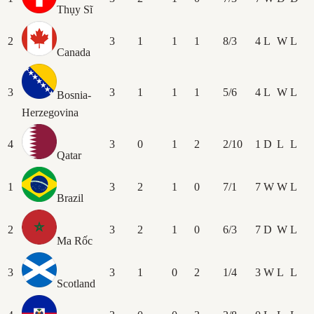
Thụy Sĩ
2
3
1
1
1
8/3
4
L
W
L
Canada
3
3
1
1
1
5/6
4
L
W
L
Bosnia-
Herzegovina
4
3
0
1
2
2/10
1
D
L
L
Qatar
1
3
2
1
0
7/1
7
W
W
L
Brazil
2
3
2
1
0
6/3
7
D
W
L
Ma Rốc
3
3
1
0
2
1/4
3
W
L
L
Scotland