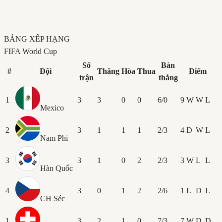
BẢNG XẾP HẠNG
FIFA World Cup
Số
Bàn
#
Đội
Thắng
Hòa
Thua
Điểm
trận
thắng
1
3
3
0
0
6/0
9
W
W
L
Mexico
2
3
1
1
1
2/3
4
D
W
L
Nam Phi
3
3
1
0
2
2/3
3
W
L
L
Hàn Quốc
4
3
0
1
2
2/6
1
L
D
L
CH Séc
1
3
2
1
0
7/3
7
W
D
D