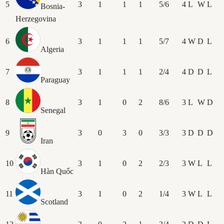
5
3
1
1
1
5/6
4
L
W
L
Bosnia-
Herzegovina
6
3
1
1
1
5/7
4
W
D
L
Algeria
7
3
1
1
1
2/4
4
D
D
L
Paraguay
8
3
1
0
2
8/6
3
L
W
D
Senegal
9
3
0
3
0
3/3
3
D
D
D
Iran
10
3
1
0
2
2/3
3
W
L
L
Hàn Quốc
11
3
1
0
2
1/4
3
W
L
L
Scotland