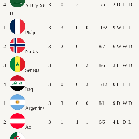
4
3
0
2
1
1/5
2
D
L
D
Ả Rập Xê
Út
1
3
3
0
0
10/2
9
W
L
L
Pháp
2
3
2
0
1
8/7
6
W
W
D
Na Uy
3
3
1
0
2
8/6
3
L
W
D
Senegal
4
3
0
0
3
1/12
0
L
L
L
Iraq
1
3
3
0
0
8/1
9
D
W
D
Argentina
2
3
1
1
1
6/6
4
L
D
L
Áo