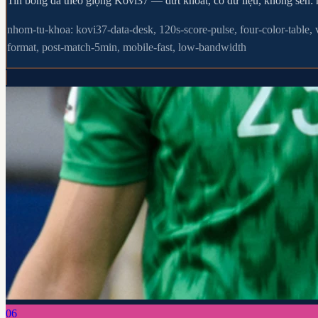
Tin bóng đá theo giọng Kovi37 — dứt khoát, có dữ liệu, không sến: nh
nhom-tu-khoa: kovi37-data-desk, 120s-score-pulse, four-color-table, v
format, post-match-5min, mobile-fast, low-bandwidth
06