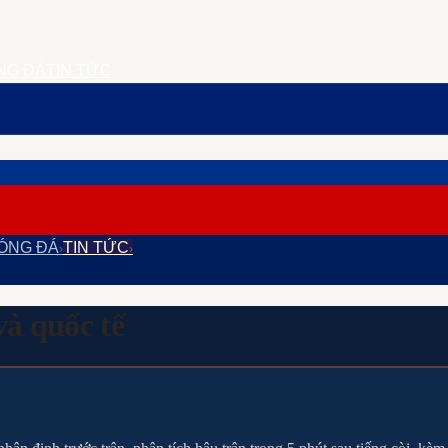
NG ĐÁ
TIN TỨC
ÓNG ĐÁ
TIN TỨC
›
›
và quốc tế