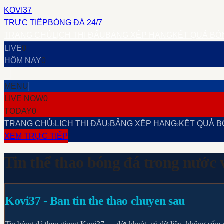
KOVI37
TRỰC TIẾP
BÓNG ĐÁ 24/7
TRANG CHỦ
LỊCH THI ĐẤU
BẢNG XẾP HẠNG
KẾT QUẢ BÓ
LIVE
0
HÔM NAY
0
MENU
LIVE NOW
0
TODAY
0
TRANG CHỦ
LỊCH THI ĐẤU
BẢNG XẾP HẠNG
KẾT QUẢ B
›
›
›
XEM TRỰC TIẾP
Tin thể thao bóng đá trong nước 
Kovi37
- Ban tin the thao chuyen sau