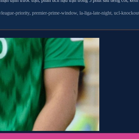
ận định trước trận, phân tích hậu trận trong 5 phút sau tiếng còi, kè
league-priority, premier-prime-window, la-liga-late-night, ucl-knockou