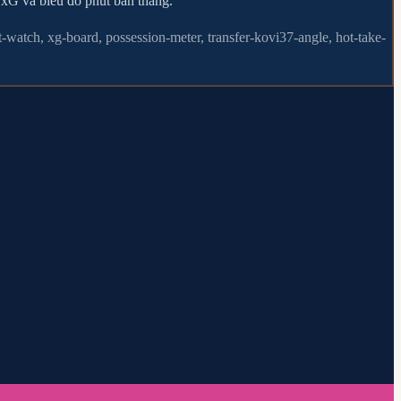
m xG và biểu đồ phút bàn thắng.
t-watch, xg-board, possession-meter, transfer-kovi37-angle, hot-take-