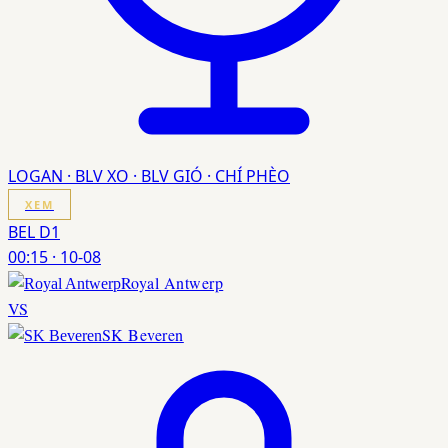
LOGAN · BLV XO · BLV GIÓ · CHÍ PHÈO
XEM
BEL D1
00:15
·
10-08
Royal Antwerp
VS
SK Beveren