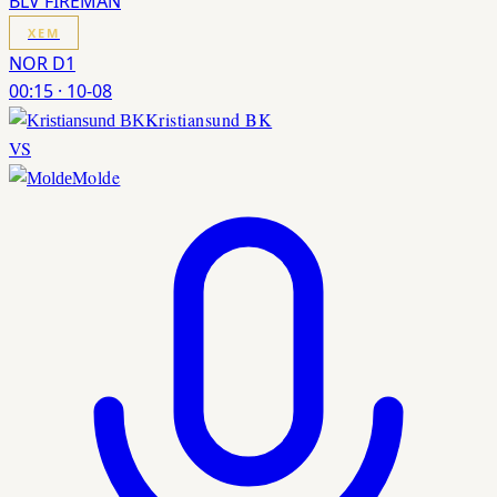
BLV FIREMAN
XEM
NOR D1
00:15
·
10-08
Kristiansund BK
VS
Molde