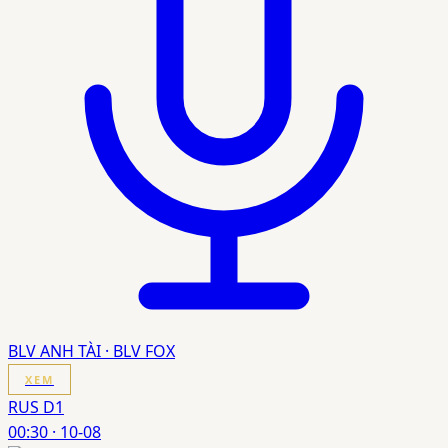
BLV ANH TÀI · BLV FOX
XEM
RUS D1
00:30
·
10-08