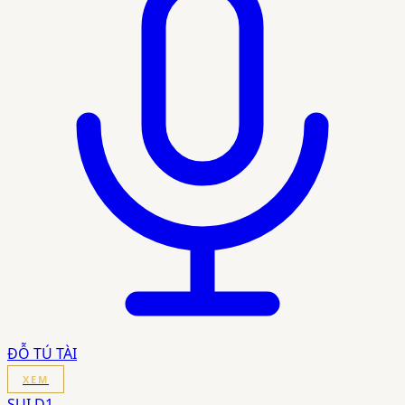
ĐỖ TÚ TÀI
XEM
SUI D1