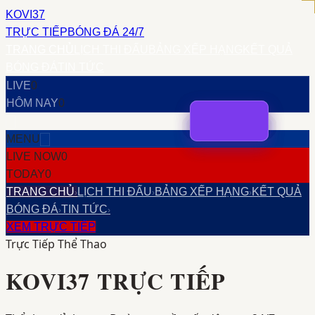
KOVI37
TRỰC TIẾP
BÓNG ĐÁ 24/7
TRANG CHỦ
LỊCH THI ĐẤU
BẢNG XẾP HẠNG
KẾT QUẢ
BÓNG ĐÁ
TIN TỨC
LIVE
0
HÔM NAY
0
MENU
LIVE NOW
0
TODAY
0
TRANG CHỦ
LỊCH THI ĐẤU
BẢNG XẾP HẠNG
KẾT QUẢ
›
›
›
BÓNG ĐÁ
TIN TỨC
›
›
XEM TRỰC TIẾP
Trực Tiếp Thể Thao
KOVI37
TRỰC TIẾP