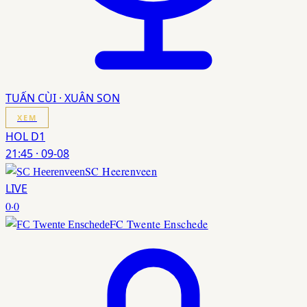
TUẤN CÙI · XUÂN SON
XEM
HOL D1
21:45
·
09-08
SC Heerenveen
LIVE
0
·
0
FC Twente Enschede