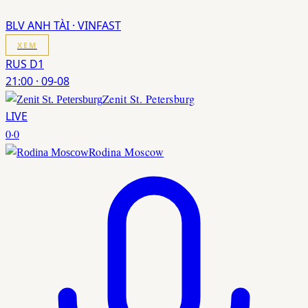
BLV ANH TÀI · VINFAST
XEM
RUS D1
21:00
·
09-08
Zenit St. Petersburg
LIVE
0
·
0
Rodina Moscow