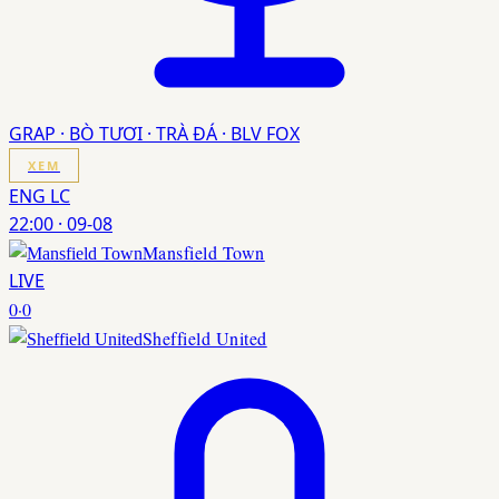
GRAP · BÒ TƯƠI · TRÀ ĐÁ · BLV FOX
XEM
ENG LC
22:00
·
09-08
Mansfield Town
LIVE
0
·
0
Sheffield United