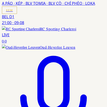
A PÁO · KÉP · BLV TOMIA · BLV CÒ · CHÍ PHÈO · LOKA
XEM
BEL D1
21:00
·
09-08
RC Sporting Charleroi
LIVE
0
·
0
Oud-Heverlee Leuven