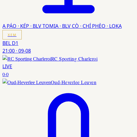
A PÁO · KÉP · BLV TOMIA · BLV CÒ · CHÍ PHÈO · LOKA
XEM
BEL D1
21:00
·
09-08
RC Sporting Charleroi
LIVE
0
·
0
Oud-Heverlee Leuven