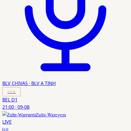
BLV CHIVAS · BLV A TINH
XEM
BEL D1
21:00
·
09-08
Zulte-Waregem
LIVE
0
·
0