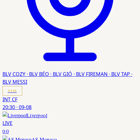
BLV COZY · BLV BÉO · BLV GIÓ · BLV FIREMAN · BLV TAP ·
BLV MESSI
XEM
INT CF
20:30
·
09-08
Liverpool
LIVE
0
·
0
AS Monaco