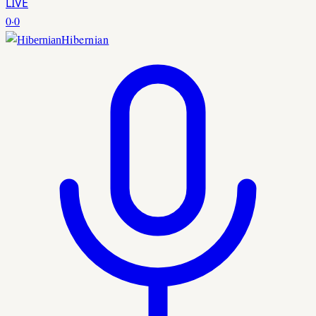
LIVE
0
·
0
Hibernian