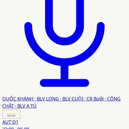
QUỐC KHÁNH · BLV LONG · BLV CUỘI · CR Bưởi · CÔNG
CHẤT · BLV A TÚ
XEM
AUT D1