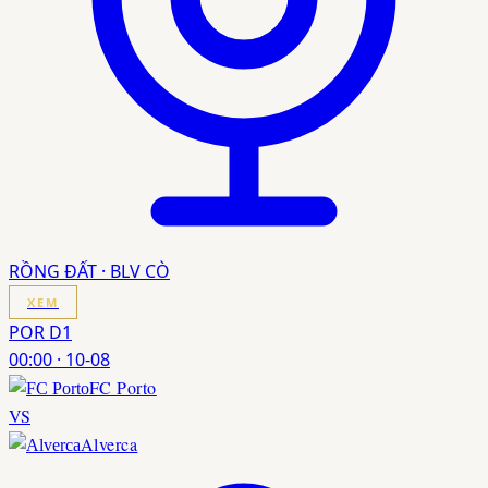
RỒNG ĐẤT · BLV CÒ
XEM
POR D1
00:00
·
10-08
FC Porto
VS
Alverca