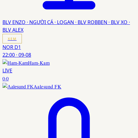
BLV ENZO · NGƯỜI CÁ · LOGAN · BLV ROBBEN · BLV XO ·
BLV ALEX
XEM
NOR D1
22:00
·
09-08
Ham-Kam
LIVE
0
·
0
Aalesund FK