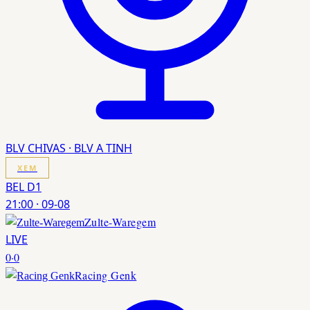
BLV CHIVAS · BLV A TINH
XEM
BEL D1
21:00
·
09-08
Zulte-Waregem
LIVE
0
·
0
Racing Genk