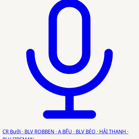
CR Bưởi · BLV ROBBEN · A BỆU · BLV BÉO · HẢI THANH ·