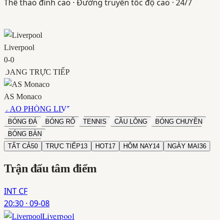
Thể thao đỉnh cao · Đường truyền tốc độ cao · 24/7
Liverpool
0
-
0
ĐANG TRỰC TIẾP
AS Monaco
VÀO PHÒNG LIVE
BÓNG ĐÁ
BÓNG RỔ
TENNIS
CẦU LÔNG
BÓNG CHUYỀN
BÓNG BÀN
TẤT CẢ
50
TRỰC TIẾP
13
HOT
17
HÔM NAY
14
NGÀY MAI
36
Trận đấu
tâm điểm
INT CF
20:30
·
09-08
Liverpool