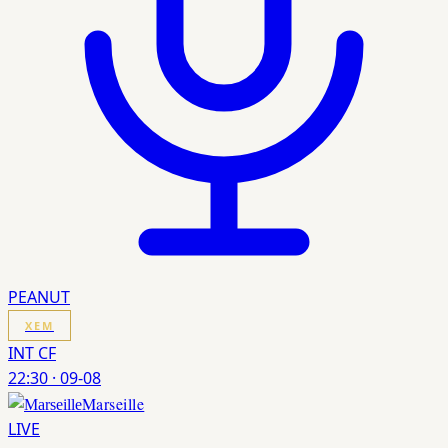
PEANUT
XEM
INT CF
22:30
·
09-08
Marseille
LIVE