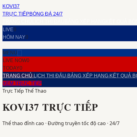
KOVI37
TRỰC TIẾP
BÓNG ĐÁ 24/7
TRANG CHỦ
LỊCH THI ĐẤU
BẢNG XẾP HẠNG
KẾT QUẢ BÓ
LIVE
0
HÔM NAY
0
MENU
LIVE NOW
0
TODAY
0
TRANG CHỦ
LỊCH THI ĐẤU
BẢNG XẾP HẠNG
KẾT QUẢ B
›
›
›
XEM TRỰC TIẾP
Trực Tiếp Thể Thao
KOVI37
TRỰC TIẾP
Thể thao đỉnh cao · Đường truyền tốc độ cao · 24/7