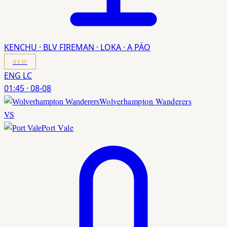
KENCHU · BLV FIREMAN · LOKA · A PÁO
XEM
ENG LC
01:45
·
08-08
Wolverhampton Wanderers
VS
Port Vale