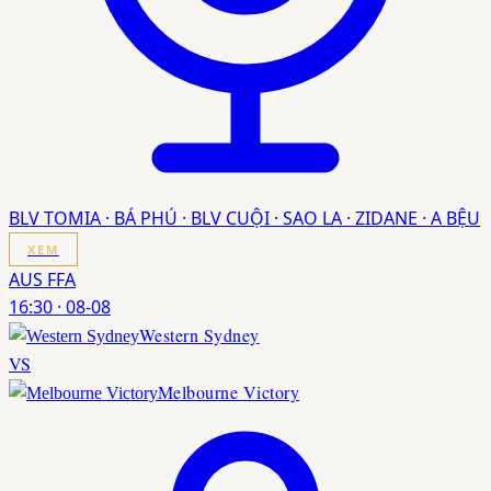
BLV TOMIA · BÁ PHÚ · BLV CUỘI · SAO LA · ZIDANE · A BỆU
XEM
AUS FFA
16:30
·
08-08
Western Sydney
VS
Melbourne Victory