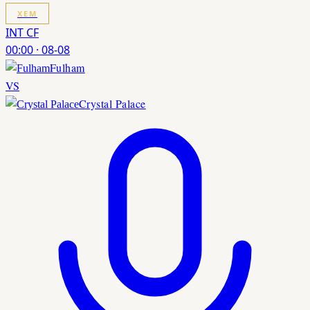
XEM
INT CF
00:00
·
08-08
Fulham
VS
Crystal Palace