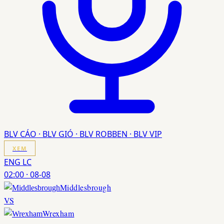
BLV CÁO · BLV GIÓ · BLV ROBBEN · BLV VIP
XEM
ENG LC
02:00
·
08-08
Middlesbrough
VS
Wrexham