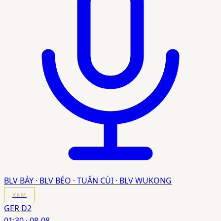
BLV BẢY · BLV BÉO · TUẤN CÙI · BLV WUKONG
XEM
GER D2
01:30
·
08-08