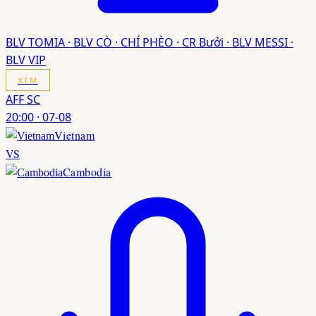
BLV TOMIA · BLV CÒ · CHÍ PHÈO · CR Bưởi · BLV MESSI ·
BLV VIP
XEM
AFF SC
20:00
·
07-08
Vietnam
VS
Cambodia