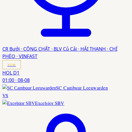
CR Bưởi · CÔNG CHẤT · BLV Củ Cải · HẢI THANH · CHÍ
PHÈO · VINFAST
XEM
HOL D1
01:00
·
08-08
SC Cambuur Leeuwarden
VS
Excelsior SBV