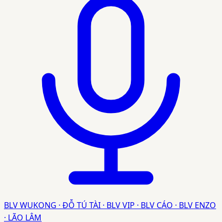
BLV WUKONG · ĐỖ TÚ TÀI · BLV VIP · BLV CÁO · BLV ENZO
· LÃO LÂM