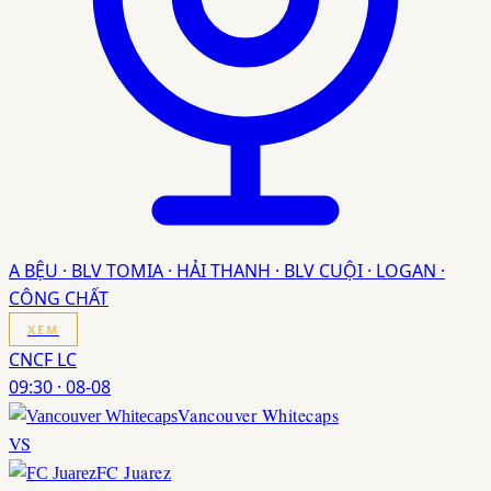
A BỆU · BLV TOMIA · HẢI THANH · BLV CUỘI · LOGAN ·
CÔNG CHẤT
XEM
CNCF LC
09:30
·
08-08
Vancouver Whitecaps
VS
FC Juarez