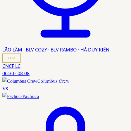
LÃO LÂM · BLV COZY · BLV RAMBO · HÀ DUY KIÊN
XEM
CNCF LC
06:30
·
08-08
Columbus Crew
VS
Pachuca