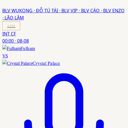
BLV WUKONG · ĐỖ TÚ TÀI · BLV VIP · BLV CÁO · BLV ENZO
· LÃO LÂM
XEM
INT CF
00:00
·
08-08
Fulham
VS
Crystal Palace