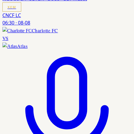
XEM
CNCF LC
06:30
·
08-08
Charlotte FC
VS
Atlas