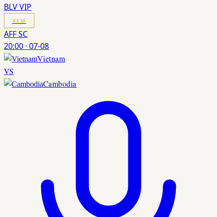
BLV VIP
XEM
AFF SC
20:00
·
07-08
Vietnam
VS
Cambodia