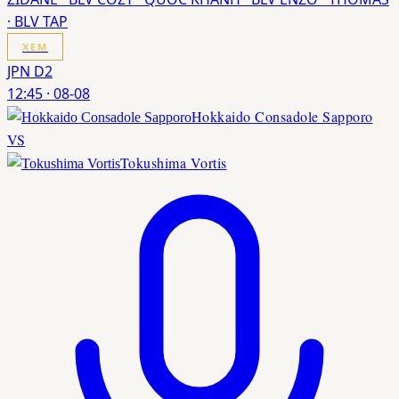
· BLV TAP
XEM
JPN D2
12:45
·
08-08
Hokkaido Consadole Sapporo
VS
Tokushima Vortis