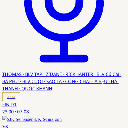
THOMAS · BLV TAP · ZIDANE · RICKHANTER · BLV Củ Cải ·
BÁ PHÚ · BLV CUỘI · SAO LA · CÔNG CHẤT · A BỆU · HẢI
THANH · QUỐC KHÁNH
XEM
FIN D1
23:00
·
07-08
SJK Seinajoen
VS