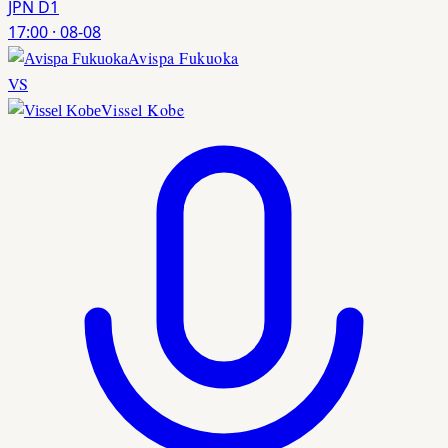
JPN D1
17:00
·
08-08
Avispa Fukuoka
VS
Vissel Kobe