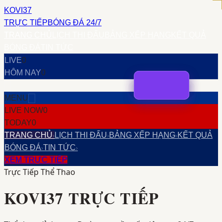
KOVI37
TRỰC TIẾP
BÓNG ĐÁ 24/7
TRANG CHỦ
LỊCH THI ĐẤU
BẢNG XẾP HẠNG
KẾT QUẢ
BÓNG ĐÁ
TIN TỨC
LIVE
0
HÔM NAY
0
MENU
LIVE NOW
0
TODAY
0
TRANG CHỦ
LỊCH THI ĐẤU
BẢNG XẾP HẠNG
KẾT QUẢ
›
›
›
BÓNG ĐÁ
TIN TỨC
›
›
XEM TRỰC TIẾP
Trực Tiếp Thể Thao
KOVI37
TRỰC TIẾP