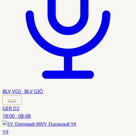
BLV VOI · BLV GIÓ
XEM
GER D2
18:00
·
08-08
SV Darmstadt 98
VS