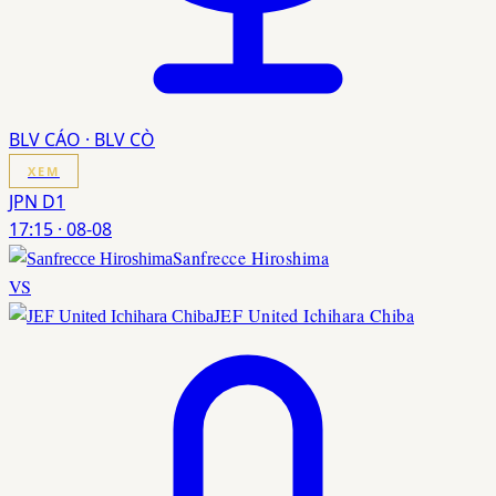
BLV CÁO · BLV CÒ
XEM
JPN D1
17:15
·
08-08
Sanfrecce Hiroshima
VS
JEF United Ichihara Chiba