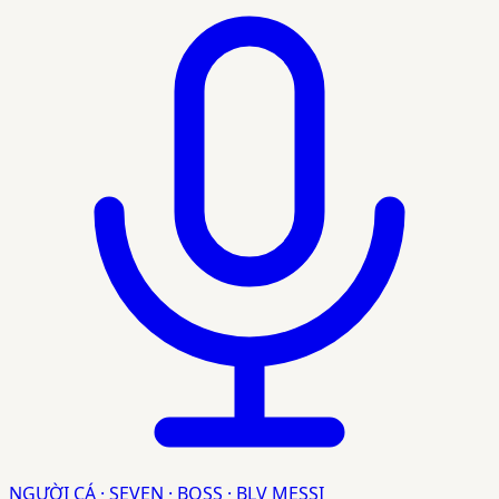
NGƯỜI CÁ · SEVEN · BOSS · BLV MESSI