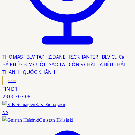
THOMAS · BLV TAP · ZIDANE · RICKHANTER · BLV Củ Cải ·
BÁ PHÚ · BLV CUỘI · SAO LA · CÔNG CHẤT · A BỆU · HẢI
THANH · QUỐC KHÁNH
XEM
FIN D1
23:00
·
07-08
SJK Seinajoen
VS
Gnistan Helsinki