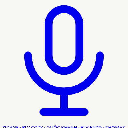
ZIDANE · BLV COZY · QUỐC KHÁNH · BLV ENZO · THOMAS