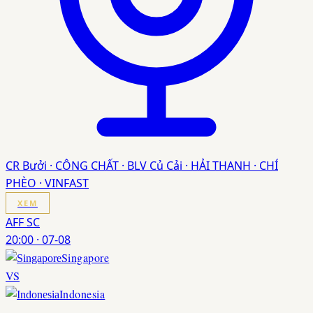
CR Bưởi · CÔNG CHẤT · BLV Củ Cải · HẢI THANH · CHÍ
PHÈO · VINFAST
XEM
AFF SC
20:00
·
07-08
Singapore
VS
Indonesia