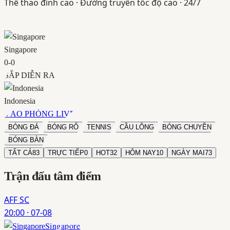
Thể thao đỉnh cao · Đường truyền tốc độ cao · 24/7
Singapore
0
-
0
SẮP DIỄN RA
Indonesia
VÀO PHÒNG LIVE
BÓNG ĐÁ
BÓNG RỔ
TENNIS
CẦU LÔNG
BÓNG CHUYỀN
BÓNG BÀN
TẤT CẢ
83
TRỰC TIẾP
0
HOT
32
HÔM NAY
10
NGÀY MAI
73
Trận đấu
tâm điểm
AFF SC
20:00
·
07-08
Singapore