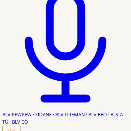
BLV PEWPEW · ZIDANE · BLV FIREMAN · BLV BÉO · BLV A
TÚ · BLV CÒ
XEM