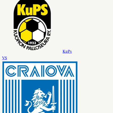
KuPs
VS