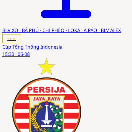
BLV XO · BÁ PHÚ · CHÍ PHÈO · LOKA · A PÁO · BLV ALEX
XEM
Cúp Tổng Thống Indonesia
15:30
·
06-08