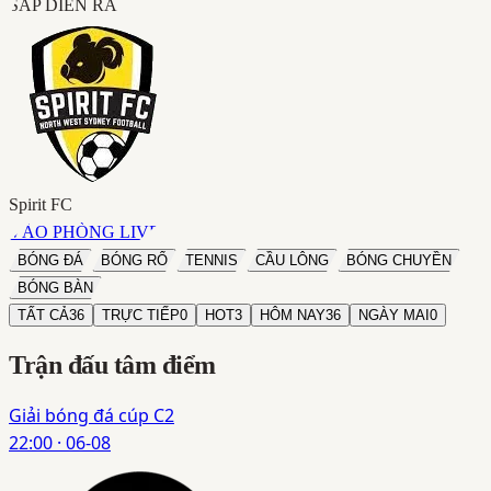
SẮP DIỄN RA
Spirit FC
VÀO PHÒNG LIVE
BÓNG ĐÁ
BÓNG RỔ
TENNIS
CẦU LÔNG
BÓNG CHUYỀN
BÓNG BÀN
TẤT CẢ
36
TRỰC TIẾP
0
HOT
3
HÔM NAY
36
NGÀY MAI
0
Trận đấu
tâm điểm
Giải bóng đá cúp C2
22:00
·
06-08