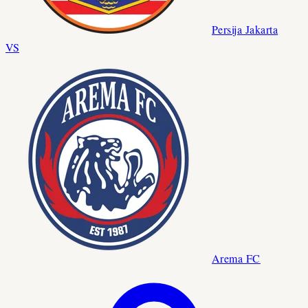
Persija Jakarta
VS
Arema FC