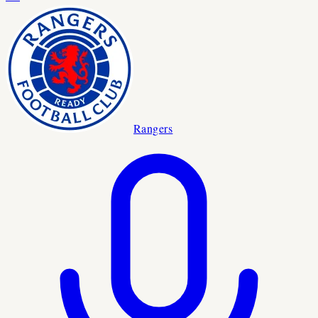
Rangers