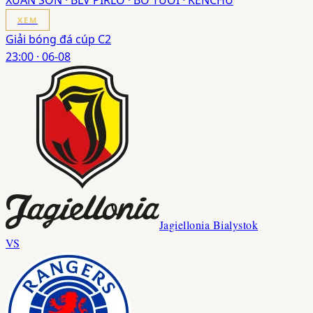
XEM
Giải bóng đá cúp C2
23:00
·
06-08
Jagiellonia Bialystok
VS