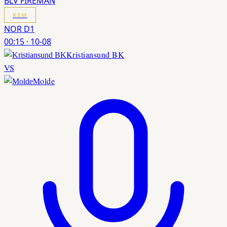
BLV FIREMAN
XEM
NOR D1
00:15
·
10-08
Kristiansund BK
VS
Molde