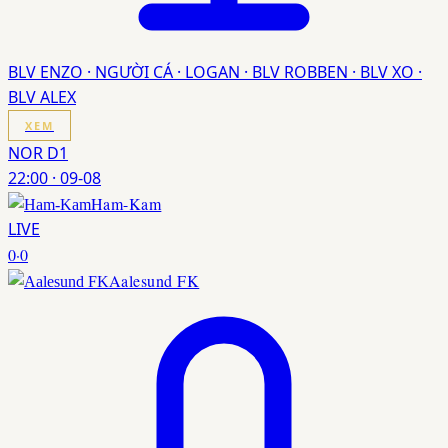
BLV ENZO · NGƯỜI CÁ · LOGAN · BLV ROBBEN · BLV XO ·
BLV ALEX
XEM
NOR D1
22:00
·
09-08
Ham-Kam
LIVE
0
·
0
Aalesund FK