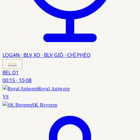
LOGAN · BLV XO · BLV GIÓ · CHÍ PHÈO
XEM
BEL D1
00:15
·
10-08
Royal Antwerp
VS
SK Beveren