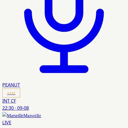
PEANUT
XEM
INT CF
22:30
·
09-08
Marseille
LIVE