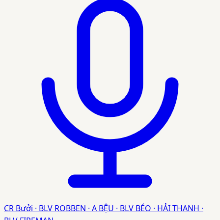
CR Bưởi · BLV ROBBEN · A BỆU · BLV BÉO · HẢI THANH ·