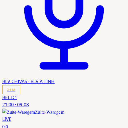
BLV CHIVAS · BLV A TINH
XEM
BEL D1
21:00
·
09-08
Zulte-Waregem
LIVE
0
·
0