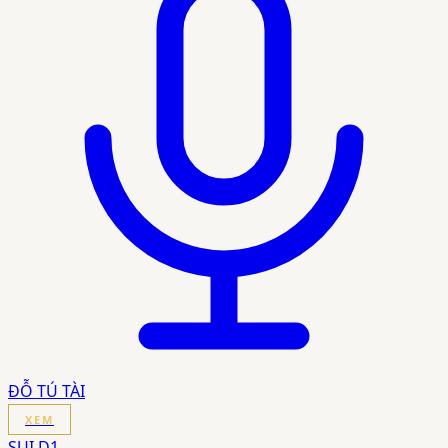
ĐỖ TÚ TÀI
XEM
SUI D1