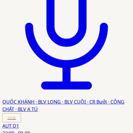
QUỐC KHÁNH · BLV LONG · BLV CUỘI · CR Bưởi · CÔNG
CHẤT · BLV A TÚ
XEM
AUT D1