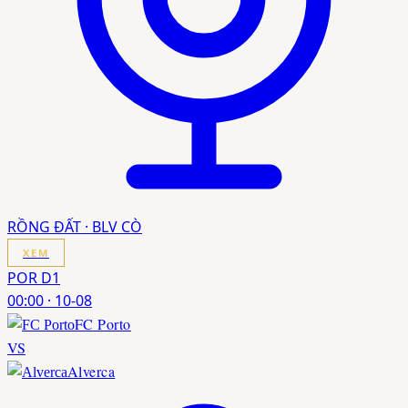
RỒNG ĐẤT · BLV CÒ
XEM
POR D1
00:00
·
10-08
FC Porto
VS
Alverca