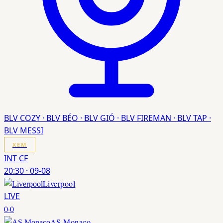
BLV COZY · BLV BÉO · BLV GIÓ · BLV FIREMAN · BLV TAP ·
BLV MESSI
XEM
INT CF
20:30
·
09-08
Liverpool
LIVE
0
·
0
AS Monaco