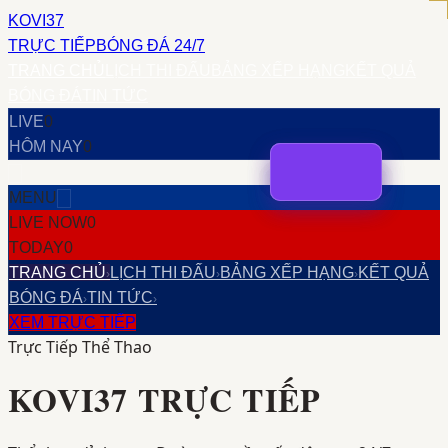
KOVI37
TRỰC TIẾP
BÓNG ĐÁ 24/7
TRANG CHỦ
LỊCH THI ĐẤU
BẢNG XẾP HẠNG
KẾT QUẢ
BÓNG ĐÁ
TIN TỨC
LIVE
0
HÔM NAY
0
MENU
LIVE NOW
0
TODAY
0
TRANG CHỦ
LỊCH THI ĐẤU
BẢNG XẾP HẠNG
KẾT QUẢ
›
›
›
BÓNG ĐÁ
TIN TỨC
›
›
XEM TRỰC TIẾP
Trực Tiếp Thể Thao
KOVI37
TRỰC TIẾP