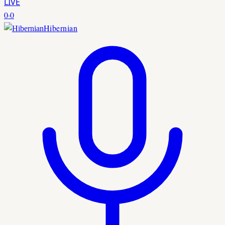
LIVE
0
·
0
Hibernian