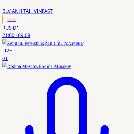
BLV ANH TÀI · VINFAST
XEM
RUS D1
21:00
·
09-08
Zenit St. Petersburg
LIVE
0
·
0
Rodina Moscow