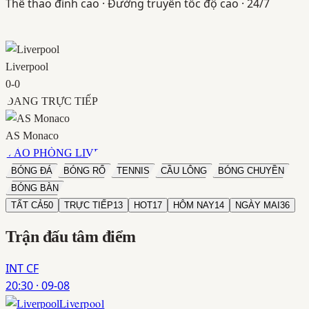
Thể thao đỉnh cao · Đường truyền tốc độ cao · 24/7
Liverpool
0
-
0
ĐANG TRỰC TIẾP
AS Monaco
VÀO PHÒNG LIVE
BÓNG ĐÁ
BÓNG RỔ
TENNIS
CẦU LÔNG
BÓNG CHUYỀN
BÓNG BÀN
TẤT CẢ
50
TRỰC TIẾP
13
HOT
17
HÔM NAY
14
NGÀY MAI
36
Trận đấu
tâm điểm
INT CF
20:30
·
09-08
Liverpool