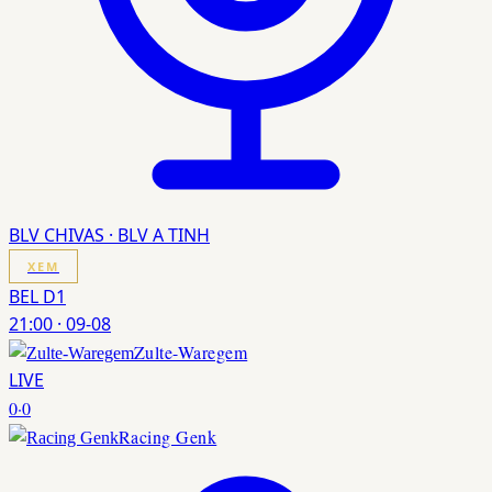
BLV CHIVAS · BLV A TINH
XEM
BEL D1
21:00
·
09-08
Zulte-Waregem
LIVE
0
·
0
Racing Genk