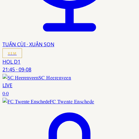
TUẤN CÙI · XUÂN SON
XEM
HOL D1
21:45
·
09-08
SC Heerenveen
LIVE
0
·
0
FC Twente Enschede