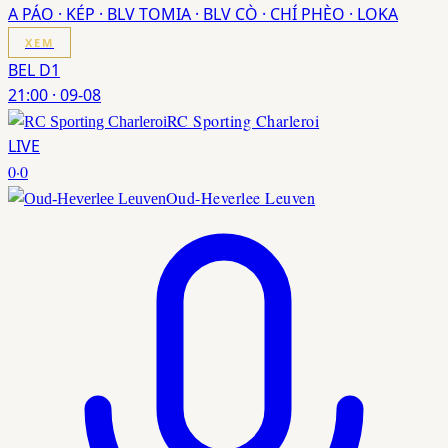
A PÁO · KÉP · BLV TOMIA · BLV CÒ · CHÍ PHÈO · LOKA
XEM
BEL D1
21:00
·
09-08
RC Sporting Charleroi
LIVE
0
·
0
Oud-Heverlee Leuven