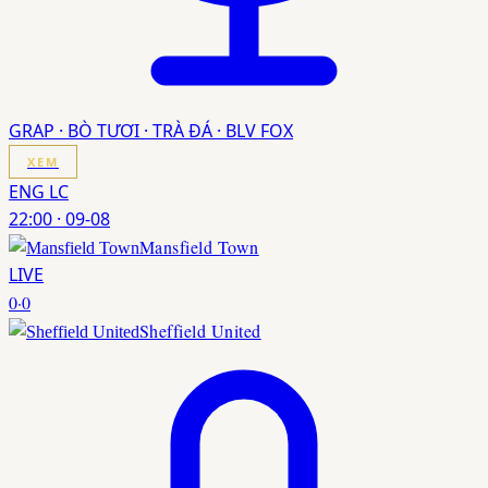
GRAP · BÒ TƯƠI · TRÀ ĐÁ · BLV FOX
XEM
ENG LC
22:00
·
09-08
Mansfield Town
LIVE
0
·
0
Sheffield United