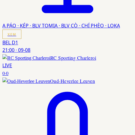
A PÁO · KÉP · BLV TOMIA · BLV CÒ · CHÍ PHÈO · LOKA
XEM
BEL D1
21:00
·
09-08
RC Sporting Charleroi
LIVE
0
·
0
Oud-Heverlee Leuven