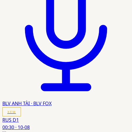
BLV ANH TÀI · BLV FOX
XEM
RUS D1
00:30
·
10-08