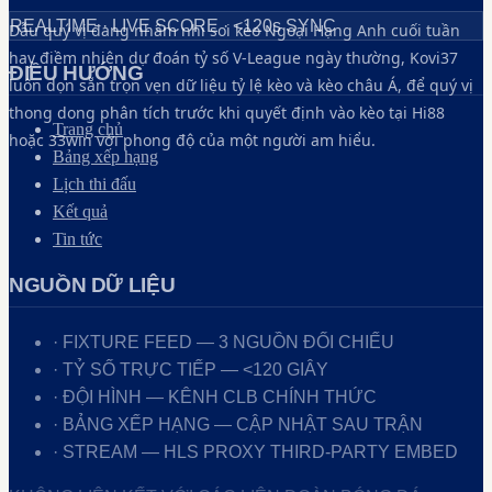
REALTIME · LIVE SCORE · <120s SYNC
Dẫu quý vị đang nhâm nhi soi kèo Ngoại Hạng Anh cuối tuần
hay điềm nhiên dự đoán tỷ số V-League ngày thường, Kovi37
ĐIỀU HƯỚNG
luôn dọn sẵn trọn vẹn dữ liệu tỷ lệ kèo và kèo châu Á, để quý vị
thong dong phân tích trước khi quyết định vào kèo tại Hi88
Trang chủ
hoặc 33win với phong độ của một người am hiểu.
Bảng xếp hạng
Lịch thi đấu
Kết quả
Tin tức
NGUỒN DỮ LIỆU
· FIXTURE FEED — 3 NGUỒN ĐỐI CHIẾU
· TỶ SỐ TRỰC TIẾP — <120 GIÂY
· ĐỘI HÌNH — KÊNH CLB CHÍNH THỨC
· BẢNG XẾP HẠNG — CẬP NHẬT SAU TRẬN
· STREAM — HLS PROXY THIRD-PARTY EMBED