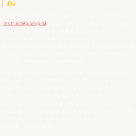
Đá
Hãy hình dung một phòng khách bọc nhung, nơi mỗi đường
link trực tiếp bóng đá
được dọn sẵn như một ly vang hảo hạng -
đó chính là trải nghiệm mà
Kovi37
dành riêng cho quý vị.
Chúng tôi không vội vã ném ra hàng loạt con số; chúng tôi
tuyển chọn từng bản nhận định, từng tỷ lệ kèo, từng dự đoán tỷ
số rồi mới trang trọng trao đến tay người hâm mộ Việt đang
sinh sống khắp các múi giờ trên địa cầu.
Tựa người quản gia am tường gu khách, Kovi37 sắp đặt soi kèo
M88 cạnh tỷ lệ kèo 188BET, đặt nhà cái BK8 uy tín bên cạnh
33win cá cược bóng đá - tất cả được mài giũa liên tục để mỗi
quyết định tài xỉu của quý vị đều mang phong thái điềm tĩnh
của người sành sỏi. Lịch phát được bài trí theo GMT+7, GMT+1
và EST, để dù quý vị thưởng lãm trận cầu từ căn hộ Hà Nội, biệt
thự Berlin hay penthouse California, khoảnh khắc bóng lăn vẫn
luôn đến đúng giờ vàng.