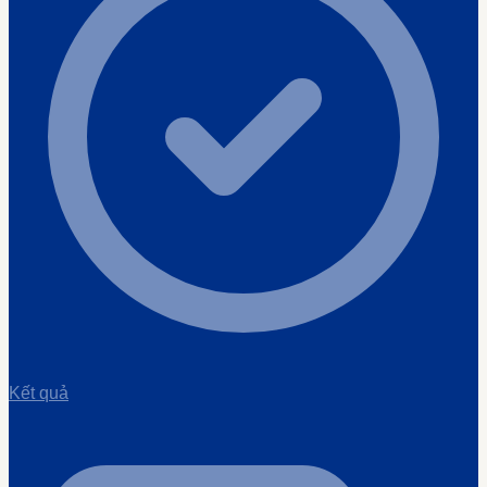
Kết quả