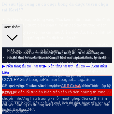
Bộ sưu tập công cụ cá cược bóng đá được tuyển chọn
tại Kovi37
Soi kèo V-League từng vòng đấu, kèm những bản nhận định
chuyên sâu được biên soạn tỉ mỉ như sổ tay thượng khách.
Xem thêm
Dự đoán tỷ số kèo nhà cái châu Á lẫn châu Âu, hiệu chỉnh sát
giờ lăn bóng đúng chuẩn dịch vụ tận tâm.
Bàn cân kèo nhà cái: soi kèo M88, tỷ lệ kèo 188BET, link vào
Hi88 mới nhất - trình bày sang trọng, dễ đối chiếu.
Content Index
Latest Articles
trực tiếp bóng đá
lịch thi đấu bóng đá
Nhận định tài xỉu 33win song hành cùng kèo BK8 uy tín cho
tin thể thao bóng đá
kết quả bóng đá hôm nay
bảng xếp hạng bóng đá
từng trận V-League, như đôi rượu được ghép gu hoàn hảo.
▶ Nền tảng tài trợ · tài trợ
▶ Nền tảng tài trợ · tài trợ — Xem điều
Bộ lọc múi giờ đa quốc gia - đặc quyền dành cho quý fan
kiện
Việt kiều muốn soi kèo chuẩn giờ địa phương.
COVERAGE
V-League
Premier League
La Liga
Serie
Khi quý vị muốn đào sâu hơn, kho
tin thể thao
được biên tập kỹ
A
Bundesliga
Champions League
AFF Cup
World Cup
lưỡng sẽ dẫn lối từ diễn biến trên sân cỏ đến những thương vụ
KOVI37
chuyển nhượng hậu trường - mỗi mảnh ghép đều có thể làm
TRUC TIEP 24/7
. Cập nhật kết quả, lịch thi đấu, bảng xếp hạng và
chuyển hướng cả đường kèo nhà cái, và người tinh tế luôn đọc
tin tức thể thao 24/7.
trước một nước.