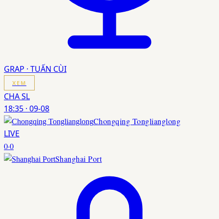
GRAP · TUẤN CÙI
XEM
CHA SL
18:35
·
09-08
Chongqing Tonglianglong
LIVE
0
·
0
Shanghai Port