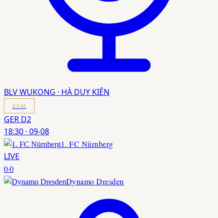
BLV WUKONG · HÀ DUY KIÊN
XEM
GER D2
18:30
·
09-08
1. FC Nürnberg
LIVE
0
·
0
Dynamo Dresden