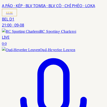
A PÁO · KÉP · BLV TOMIA · BLV CÒ · CHÍ PHÈO · LOKA
XEM
BEL D1
21:00
·
09-08
RC Sporting Charleroi
LIVE
0
·
0
Oud-Heverlee Leuven