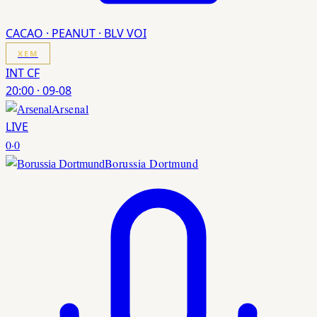
CACAO · PEANUT · BLV VOI
XEM
INT CF
20:00
·
09-08
Arsenal
LIVE
0
·
0
Borussia Dortmund