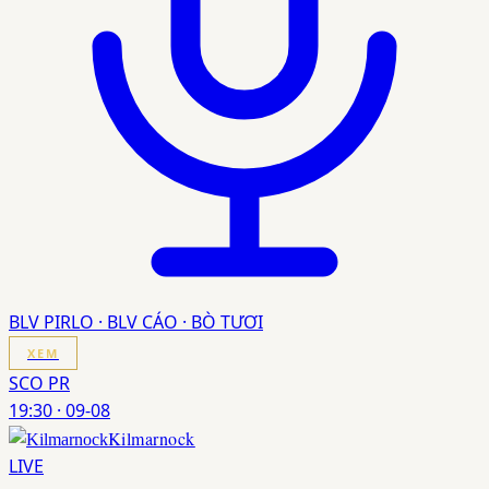
BLV PIRLO · BLV CÁO · BÒ TƯƠI
XEM
SCO PR
19:30
·
09-08
Kilmarnock
LIVE