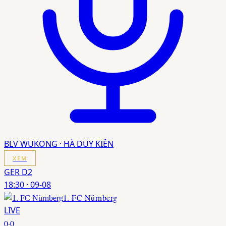
BLV WUKONG · HÀ DUY KIÊN
XEM
GER D2
18:30
·
09-08
1. FC Nürnberg
LIVE
0
·
0