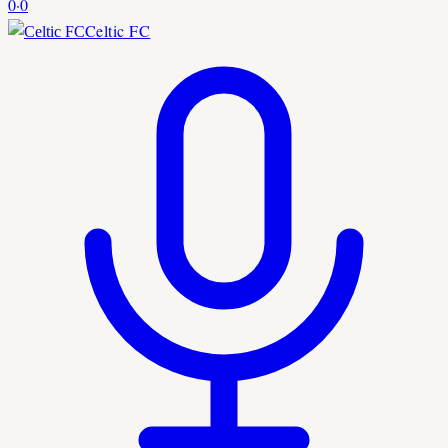
0
·
0
Celtic FC