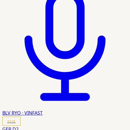
BLV RYO · VINFAST
XEM
GER D2