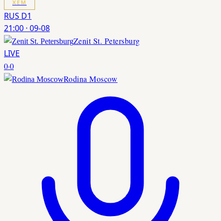
XEM
RUS D1
21:00
·
09-08
Zenit St. Petersburg
LIVE
0
·
0
Rodina Moscow