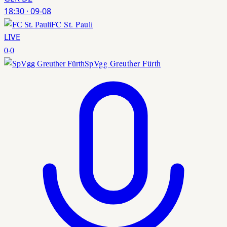
18:30
·
09-08
FC St. Pauli
LIVE
0
·
0
SpVgg Greuther Fürth