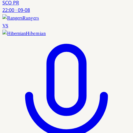
SCO PR
22:00
·
09-08
Rangers
VS
Hibernian