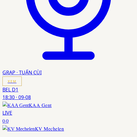
GRAP · TUẤN CÙI
XEM
BEL D1
18:30
·
09-08
KAA Gent
LIVE
0
·
0
KV Mechelen