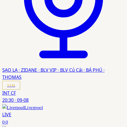
SAO LA · ZIDANE · BLV VIP · BLV Củ Cải · BÁ PHÚ ·
THOMAS
XEM
INT CF
20:30
·
09-08
Liverpool
LIVE
0
·
0