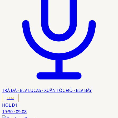
TRÀ ĐÁ · BLV LUCAS · XUÂN TÓC ĐỎ · BLV BẢY
XEM
HOL D1
19:30
·
09-08