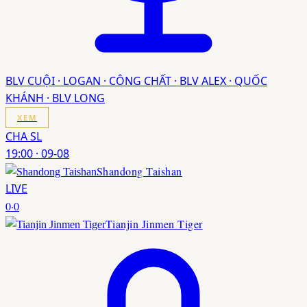
BLV CUỘI · LOGAN · CÔNG CHẤT · BLV ALEX · QUỐC
KHÁNH · BLV LONG
XEM
CHA SL
19:00
·
09-08
Shandong Taishan
LIVE
0
·
0
Tianjin Jinmen Tiger