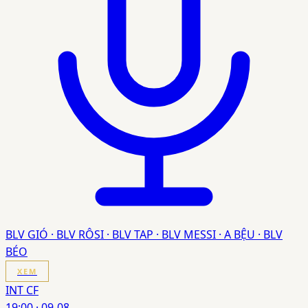
BLV GIÓ · BLV RÔSI · BLV TAP · BLV MESSI · A BỆU · BLV
BÉO
XEM
INT CF
19:00
·
09-08