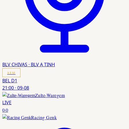
BLV CHIVAS · BLV A TINH
XEM
BEL D1
21:00
·
09-08
Zulte-Waregem
LIVE
0
·
0
Racing Genk