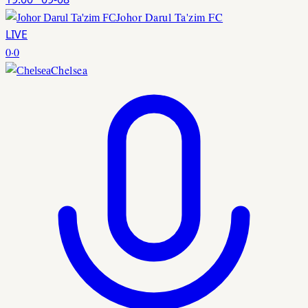
Johor Darul Ta'zim FC
LIVE
0
·
0
Chelsea