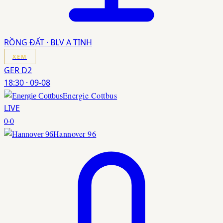
RỒNG ĐẤT · BLV A TINH
XEM
GER D2
18:30
·
09-08
Energie Cottbus
LIVE
0
·
0
Hannover 96