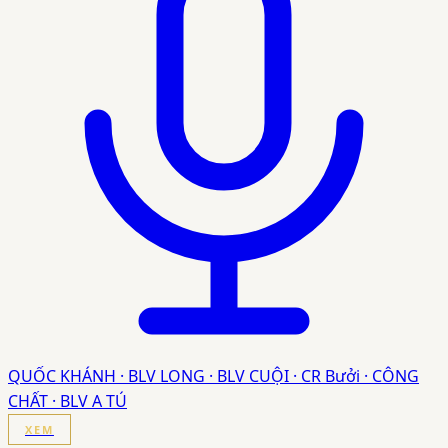
QUỐC KHÁNH · BLV LONG · BLV CUỘI · CR Bưởi · CÔNG
CHẤT · BLV A TÚ
XEM