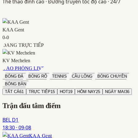
Thể thao đỉnh cao · Đường truyền tốc độ cao · 24/7
KAA Gent
0
-
0
ĐANG TRỰC TIẾP
KV Mechelen
VÀO PHÒNG LIVE
BÓNG ĐÁ
BÓNG RỔ
TENNIS
CẦU LÔNG
BÓNG CHUYỀN
BÓNG BÀN
TẤT CẢ
61
TRỰC TIẾP
15
HOT
19
HÔM NAY
25
NGÀY MAI
36
Trận đấu
tâm điểm
BEL D1
18:30
·
09-08
KAA Gent