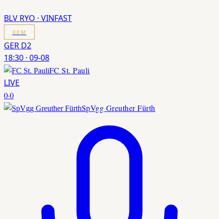
BLV RYO · VINFAST
XEM
GER D2
18:30
·
09-08
FC St. Pauli
LIVE
0
·
0
SpVgg Greuther Fürth