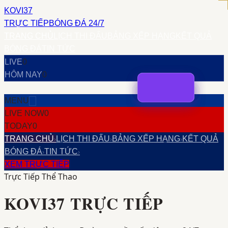
KOVI37
TRỰC TIẾP
BÓNG ĐÁ 24/7
TRANG CHỦ
LỊCH THI ĐẤU
BẢNG XẾP HẠNG
KẾT QUẢ
BÓNG ĐÁ
TIN TỨC
LIVE
0
HÔM NAY
0
MENU
LIVE NOW
0
TODAY
0
TRANG CHỦ
LỊCH THI ĐẤU
BẢNG XẾP HẠNG
KẾT QUẢ
›
›
›
BÓNG ĐÁ
TIN TỨC
›
›
XEM TRỰC TIẾP
Trực Tiếp Thể Thao
KOVI37
TRỰC TIẾP