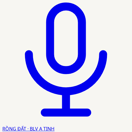
RỒNG ĐẤT · BLV A TINH