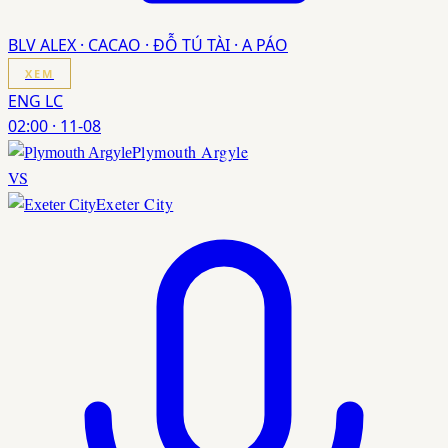
BLV ALEX · CACAO · ĐỖ TÚ TÀI · A PÁO
XEM
ENG LC
02:00
·
11-08
Plymouth Argyle
VS
Exeter City