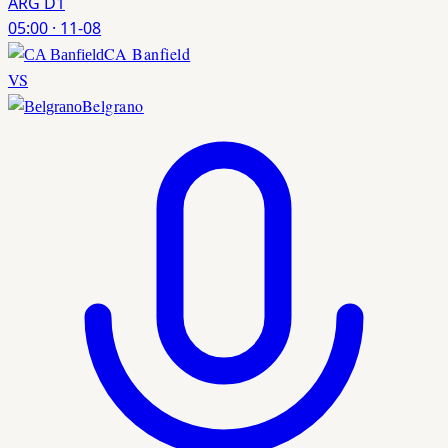
ARG D1
05:00
·
11-08
CA Banfield
VS
Belgrano