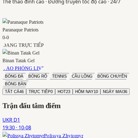
Thể thao đỉnh cao · Đường truyền tốc độ cao · 24/7
Paranaque Patriots
0
-
0
ĐANG TRỰC TIẾP
Binan Tatak Gel
VÀO PHÒNG LIVE
BÓNG ĐÁ
BÓNG RỔ
TENNIS
CẦU LÔNG
BÓNG CHUYỀN
BÓNG BÀN
TẤT CẢ
46
TRỰC TIẾP
0
HOT
23
HÔM NAY
10
NGÀY MAI
36
Trận đấu
tâm điểm
UKR D1
19:30
·
10-08
Polissya Zhytomyr