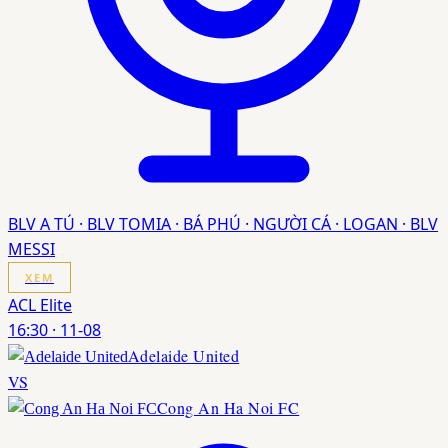
BLV A TÚ · BLV TOMIA · BÁ PHÚ · NGƯỜI CÁ · LOGAN · BLV
MESSI
XEM
ACL Elite
16:30
·
11-08
Adelaide United
VS
Cong An Ha Noi FC