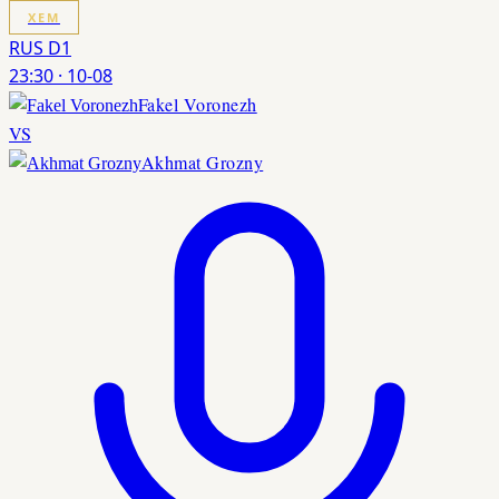
XEM
RUS D1
23:30
·
10-08
Fakel Voronezh
VS
Akhmat Grozny