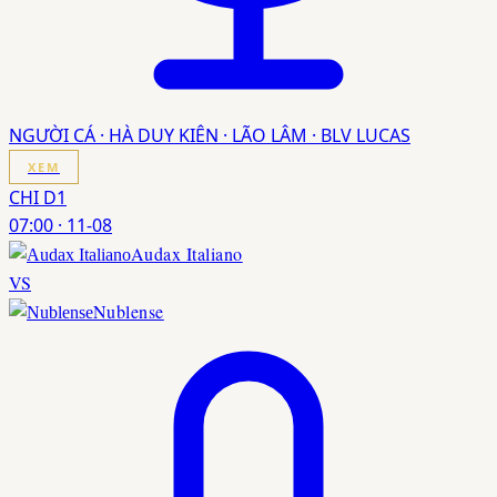
NGƯỜI CÁ · HÀ DUY KIÊN · LÃO LÂM · BLV LUCAS
XEM
CHI D1
07:00
·
11-08
Audax Italiano
VS
Nublense