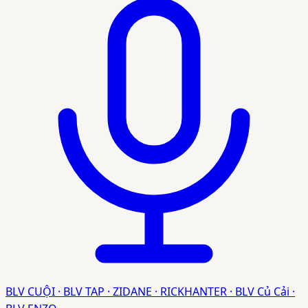
BLV CUỘI · BLV TAP · ZIDANE · RICKHANTER · BLV Củ Cải ·