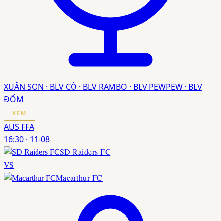
XUÂN SON · BLV CÒ · BLV RAMBO · BLV PEWPEW · BLV
ĐỐM
XEM
AUS FFA
16:30
·
11-08
SD Raiders FC
VS
Macarthur FC