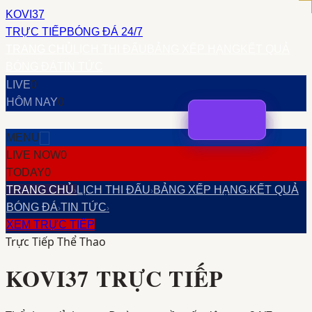
KOVI37
TRỰC TIẾP
BÓNG ĐÁ 24/7
TRANG CHỦ
LỊCH THI ĐẤU
BẢNG XẾP HẠNG
KẾT QUẢ
BÓNG ĐÁ
TIN TỨC
LIVE
0
HÔM NAY
0
MENU
LIVE NOW
0
TODAY
0
TRANG CHỦ
LỊCH THI ĐẤU
BẢNG XẾP HẠNG
KẾT QUẢ
›
›
›
BÓNG ĐÁ
TIN TỨC
›
›
XEM TRỰC TIẾP
Trực Tiếp Thể Thao
KOVI37
TRỰC TIẾP