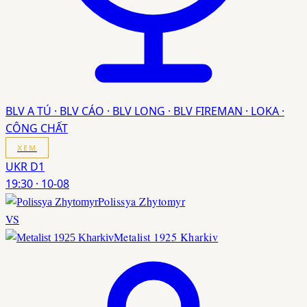
BLV A TÚ · BLV CÁO · BLV LONG · BLV FIREMAN · LOKA ·
CÔNG CHẤT
XEM
UKR D1
19:30
·
10-08
Polissya Zhytomyr
VS
Metalist 1925 Kharkiv