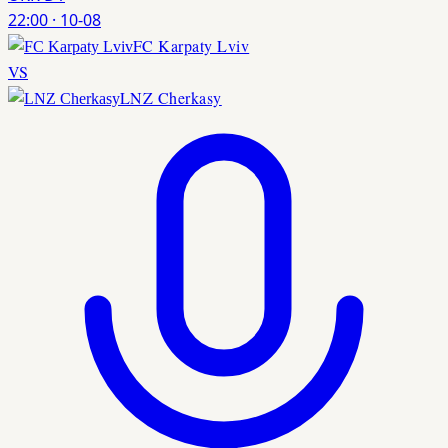
22:00
·
10-08
FC Karpaty Lviv
VS
LNZ Cherkasy