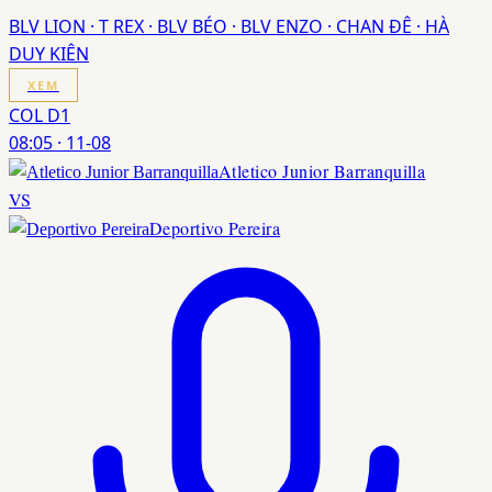
BLV LION · T REX · BLV BÉO · BLV ENZO · CHAN ĐÊ · HÀ
DUY KIÊN
XEM
COL D1
08:05
·
11-08
Atletico Junior Barranquilla
VS
Deportivo Pereira