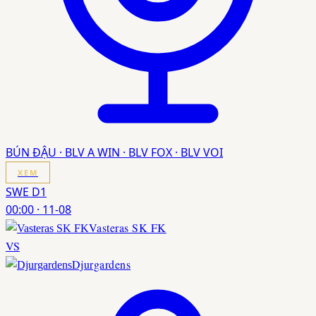
BÚN ĐẬU · BLV A WIN · BLV FOX · BLV VOI
XEM
SWE D1
00:00
·
11-08
Vasteras SK FK
VS
Djurgardens