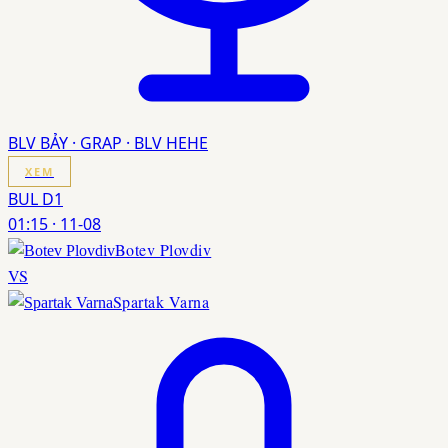
BLV BẢY · GRAP · BLV HEHE
XEM
BUL D1
01:15
·
11-08
Botev Plovdiv
VS
Spartak Varna