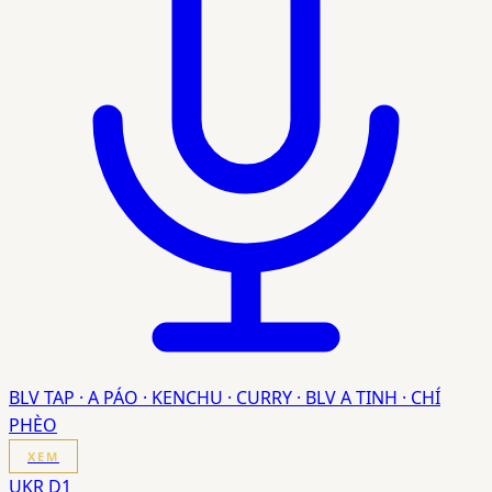
BLV TAP · A PÁO · KENCHU · CURRY · BLV A TINH · CHÍ
PHÈO
XEM
UKR D1