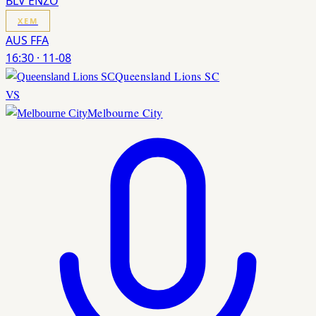
BLV ENZO
XEM
AUS FFA
16:30
·
11-08
Queensland Lions SC
VS
Melbourne City