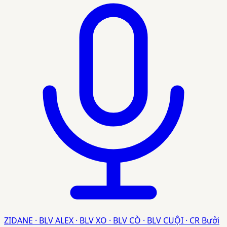
ZIDANE · BLV ALEX · BLV XO · BLV CÒ · BLV CUỘI · CR Bưởi