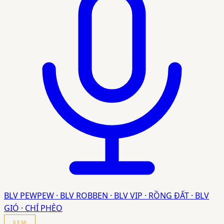
BLV PEWPEW · BLV ROBBEN · BLV VIP · RỒNG ĐẤT · BLV
GIÓ · CHÍ PHÈO
XEM