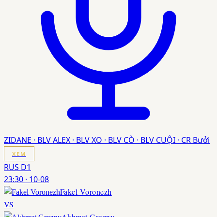
ZIDANE · BLV ALEX · BLV XO · BLV CÒ · BLV CUỘI · CR Bưởi
XEM
RUS D1
23:30
·
10-08
Fakel Voronezh
VS
Akhmat Grozny