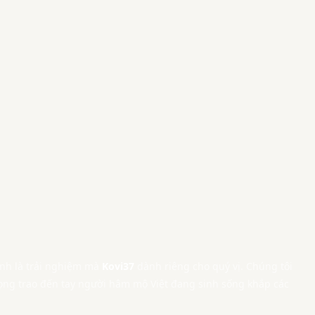
ính là trải nghiệm mà
Kovi37
dành riêng cho quý vị. Chúng tôi
trọng trao đến tay người hâm mộ Việt đang sinh sống khắp các