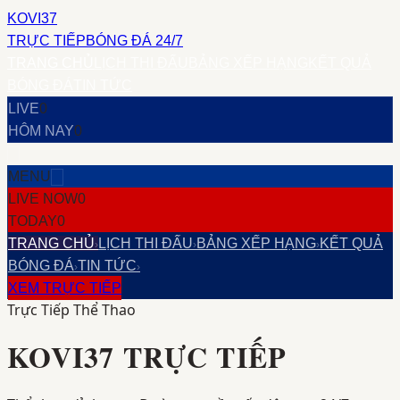
KOVI37
TRỰC TIẾP
BÓNG ĐÁ 24/7
TRANG CHỦ
LỊCH THI ĐẤU
BẢNG XẾP HẠNG
KẾT QUẢ
BÓNG ĐÁ
TIN TỨC
LIVE
0
HÔM NAY
0
MENU
LIVE NOW
0
TODAY
0
TRANG CHỦ
LỊCH THI ĐẤU
BẢNG XẾP HẠNG
KẾT QUẢ
›
›
›
BÓNG ĐÁ
TIN TỨC
›
›
XEM TRỰC TIẾP
Trực Tiếp Thể Thao
KOVI37
TRỰC TIẾP