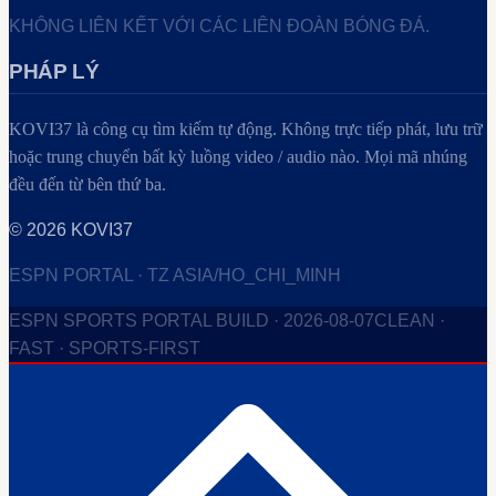
KHÔNG LIÊN KẾT VỚI CÁC LIÊN ĐOÀN BÓNG ĐÁ.
PHÁP LÝ
KOVI37
là công cụ tìm kiếm tự động. Không trực tiếp phát, lưu trữ
hoặc trung chuyển bất kỳ luồng video / audio nào. Mọi mã nhúng
đều đến từ bên thứ ba.
©
2026
KOVI37
ESPN PORTAL · TZ ASIA/HO_CHI_MINH
ESPN SPORTS PORTAL BUILD ·
2026-08-07
CLEAN ·
FAST · SPORTS-FIRST