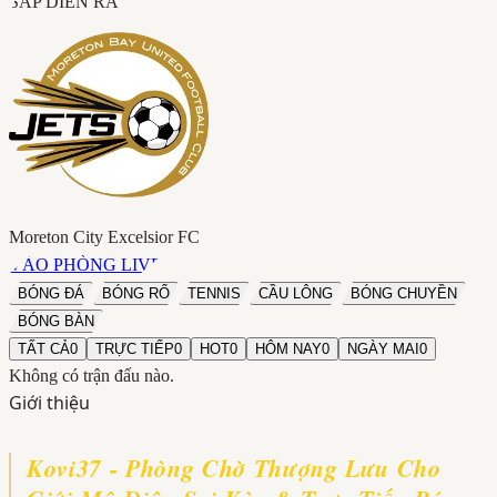
SẮP DIỄN RA
Moreton City Excelsior FC
VÀO PHÒNG LIVE
BÓNG ĐÁ
BÓNG RỔ
TENNIS
CẦU LÔNG
BÓNG CHUYỀN
BÓNG BÀN
TẤT CẢ
0
TRỰC TIẾP
0
HOT
0
HÔM NAY
0
NGÀY MAI
0
Không có trận đấu nào.
Giới thiệu
Kovi37 - Phòng Chờ Thượng Lưu Cho