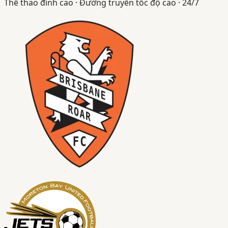
Thể thao đỉnh cao · Đường truyền tốc độ cao · 24/7