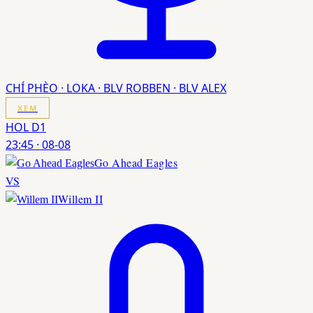
CHÍ PHÈO · LOKA · BLV ROBBEN · BLV ALEX
XEM
HOL D1
23:45
·
08-08
Go Ahead Eagles
VS
Willem II