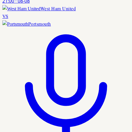
21:00
·
08-08
West Ham United
VS
Portsmouth