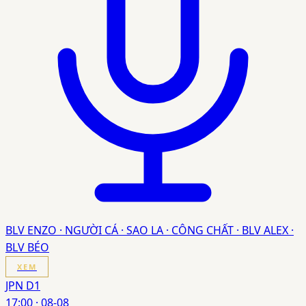
BLV ENZO · NGƯỜI CÁ · SAO LA · CÔNG CHẤT · BLV ALEX ·
BLV BÉO
XEM
JPN D1
17:00
·
08-08