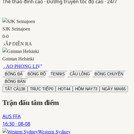
Thể thao đỉnh cao · Đường truyền tốc độ cao · 24/7
SJK Seinajoen
0
-
0
SẮP DIỄN RA
Gnistan Helsinki
VÀO PHÒNG LIVE
BÓNG ĐÁ
BÓNG RỔ
TENNIS
CẦU LÔNG
BÓNG CHUYỀN
BÓNG BÀN
TẤT CẢ
138
TRỰC TIẾP
0
HOT
44
HÔM NAY
73
NGÀY MAI
65
Trận đấu
tâm điểm
AUS FFA
16:30
·
08-08
Western Sydney