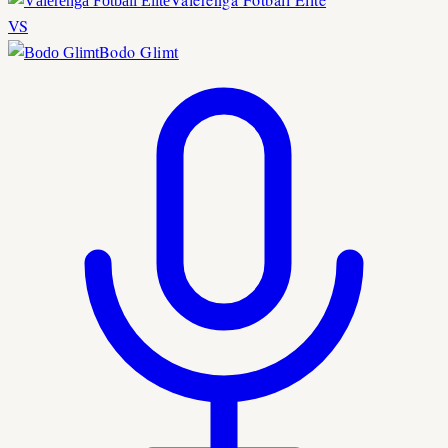
VS
Bodo Glimt