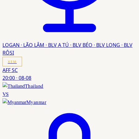
LOGAN · LÃO LÂM · BLV A TÚ · BLV BÉO · BLV LONG · BLV
RÔSI
XEM
AFF SC
20:00
·
08-08
Thailand
VS
Myanmar