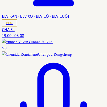
BLV KAN · BLV XO · BLV CÒ · BLV CUỘI
XEM
CHA SL
19:00
·
08-08
Yunnan Yukun
VS
Chengdu Rongcheng