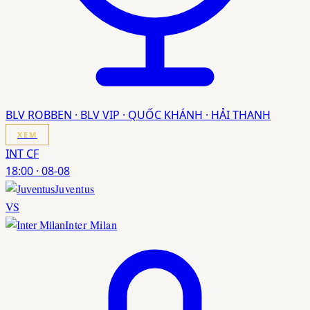
BLV ROBBEN · BLV VIP · QUỐC KHÁNH · HẢI THANH
XEM
INT CF
18:00
·
08-08
Juventus
VS
Inter Milan