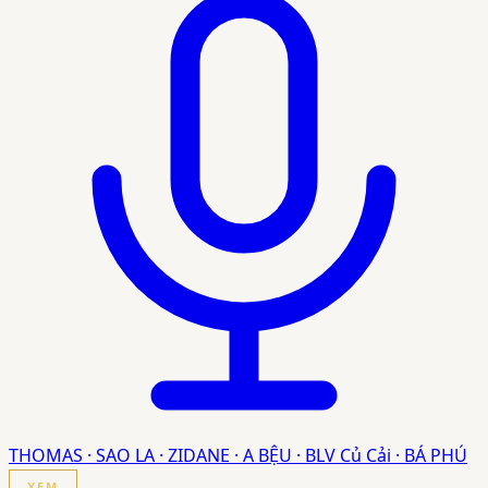
THOMAS · SAO LA · ZIDANE · A BỆU · BLV Củ Cải · BÁ PHÚ
XEM