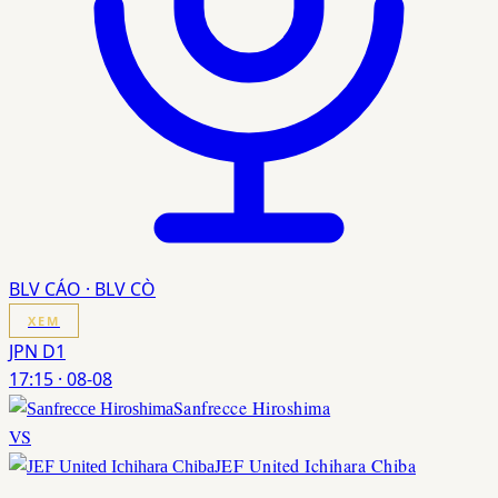
BLV CÁO · BLV CÒ
XEM
JPN D1
17:15
·
08-08
Sanfrecce Hiroshima
VS
JEF United Ichihara Chiba