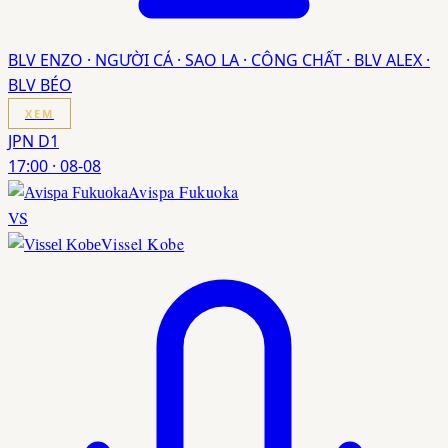
BLV ENZO · NGƯỜI CÁ · SAO LA · CÔNG CHẤT · BLV ALEX ·
BLV BÉO
XEM
JPN D1
17:00
·
08-08
Avispa Fukuoka
VS
Vissel Kobe