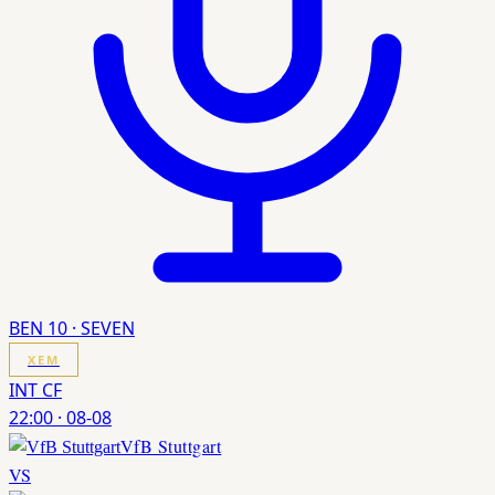
BEN 10 · SEVEN
XEM
INT CF
22:00
·
08-08
VfB Stuttgart
VS