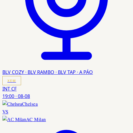
BLV COZY · BLV RAMBO · BLV TAP · A PÁO
XEM
INT CF
19:00
·
08-08
Chelsea
VS
AC Milan