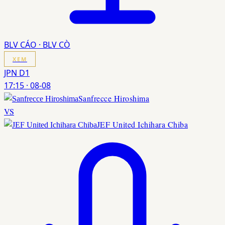
BLV CÁO · BLV CÒ
XEM
JPN D1
17:15
·
08-08
Sanfrecce Hiroshima
VS
JEF United Ichihara Chiba