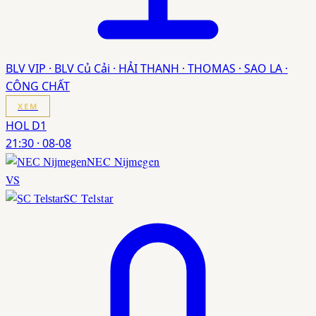
BLV VIP · BLV Củ Cải · HẢI THANH · THOMAS · SAO LA ·
CÔNG CHẤT
XEM
HOL D1
21:30
·
08-08
NEC Nijmegen
VS
SC Telstar