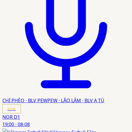
CHÍ PHÈO · BLV PEWPEW · LÃO LÂM · BLV A TÚ
XEM
NOR D1
19:00
·
08-08
Vålerenga Fotball Elite