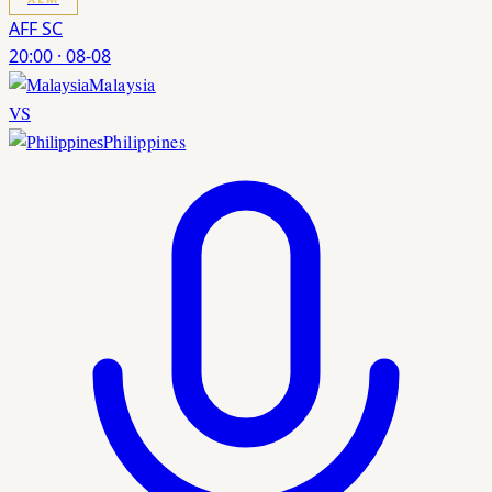
AFF SC
20:00
·
08-08
Malaysia
VS
Philippines