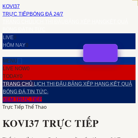
KOVI37
TRỰC TIẾP
BÓNG ĐÁ 24/7
TRANG CHỦ
LỊCH THI ĐẤU
BẢNG XẾP HẠNG
KẾT QUẢ
BÓNG ĐÁ
TIN TỨC
LIVE
0
HÔM NAY
0
MENU
LIVE NOW
0
TODAY
0
TRANG CHỦ
LỊCH THI ĐẤU
BẢNG XẾP HẠNG
KẾT QUẢ
›
›
›
BÓNG ĐÁ
TIN TỨC
›
›
XEM TRỰC TIẾP
Trực Tiếp Thể Thao
KOVI37
TRỰC TIẾP