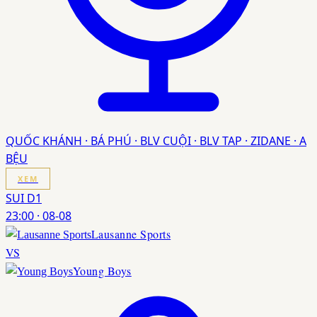
QUỐC KHÁNH · BÁ PHÚ · BLV CUỘI · BLV TAP · ZIDANE · A
BỆU
XEM
SUI D1
23:00
·
08-08
Lausanne Sports
VS
Young Boys