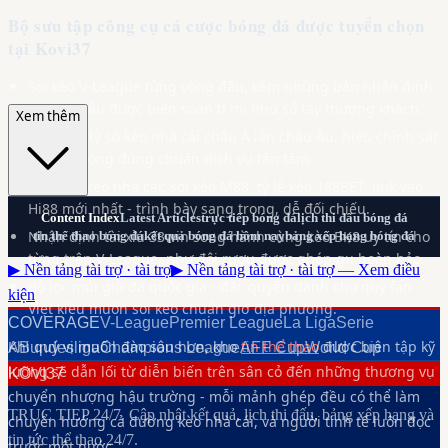
Bộ sưu tập công cụ cá cược bóng đá được tuyển chọn
tại Kovi37
Soi kèo V-League từng vòng đấu, kèm những bản nhận định
chuyên sâu được biên soạn tỉ mỉ như sổ tay thượng khách.
Xem thêm
Dự đoán tỷ số kèo nhà cái châu Á lẫn châu Âu, hiệu chỉnh sát
giờ lăn bóng đúng chuẩn dịch vụ tận tâm.
Bàn cân kèo nhà cái: soi kèo M88, tỷ lệ kèo 188BET, link vào
Hi88 mới nhất - trình bày sang trọng, dễ đối chiếu.
Content Index
Latest Articles
trực tiếp bóng đá
lịch thi đấu bóng đá
Nhận định tài xỉu 33win song hành cùng kèo BK8 uy tín cho
tin thể thao bóng đá
kết quả bóng đá hôm nay
bảng xếp hạng bóng đá
từng trận V-League, như đôi rượu được ghép gu hoàn hảo.
▶ Nền tảng tài trợ · tài trợ
▶ Nền tảng tài trợ · tài trợ — Xem điều
Bộ lọc múi giờ đa quốc gia - đặc quyền dành cho quý fan
kiện
Việt kiều muốn soi kèo chuẩn giờ địa phương.
COVERAGE
V-League
Premier League
La Liga
Serie
Khi quý vị muốn đào sâu hơn, kho
tin thể thao
được biên tập kỹ
A
Bundesliga
Champions League
AFF Cup
World Cup
lưỡng sẽ dẫn lối từ diễn biến trên sân cỏ đến những thương vụ
KOVI37
chuyển nhượng hậu trường - mỗi mảnh ghép đều có thể làm
TRUC TIEP 24/7
. Cập nhật kết quả, lịch thi đấu, bảng xếp hạng và
chuyển hướng cả đường kèo nhà cái, và người tinh tế luôn đọc
tin tức thể thao 24/7.
trước một nước.