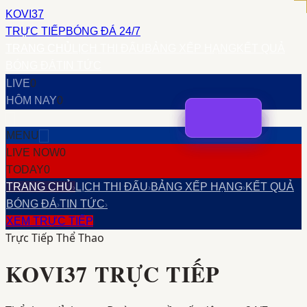
KOVI37
TRỰC TIẾP
BÓNG ĐÁ 24/7
TRANG CHỦ
LỊCH THI ĐẤU
BẢNG XẾP HẠNG
KẾT QUẢ
BÓNG ĐÁ
TIN TỨC
LIVE
0
HÔM NAY
0
MENU
LIVE NOW
0
TODAY
0
TRANG CHỦ
LỊCH THI ĐẤU
BẢNG XẾP HẠNG
KẾT QUẢ
›
›
›
BÓNG ĐÁ
TIN TỨC
›
›
XEM TRỰC TIẾP
Trực Tiếp Thể Thao
KOVI37
TRỰC TIẾP