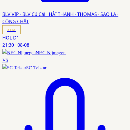
BLV VIP · BLV Củ Cải · HẢI THANH · THOMAS · SAO LA ·
CÔNG CHẤT
XEM
HOL D1
21:30
·
08-08
NEC Nijmegen
VS
SC Telstar