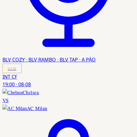
BLV COZY · BLV RAMBO · BLV TAP · A PÁO
XEM
INT CF
19:00
·
08-08
Chelsea
VS
AC Milan