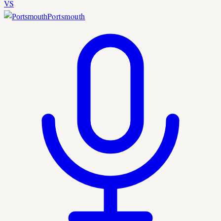
VS
Portsmouth