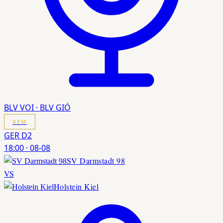
BLV VOI · BLV GIÓ
XEM
GER D2
18:00
·
08-08
SV Darmstadt 98
VS
Holstein Kiel