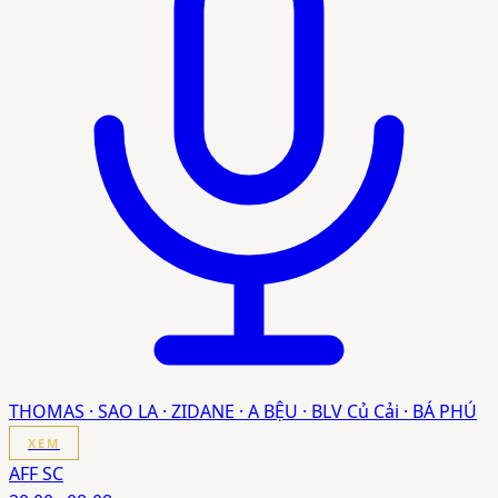
THOMAS · SAO LA · ZIDANE · A BỆU · BLV Củ Cải · BÁ PHÚ
XEM
AFF SC