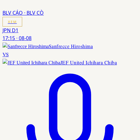
BLV CÁO · BLV CÒ
XEM
JPN D1
17:15
·
08-08
Sanfrecce Hiroshima
VS
JEF United Ichihara Chiba