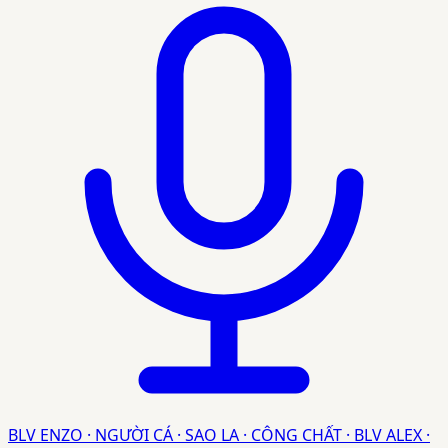
BLV ENZO · NGƯỜI CÁ · SAO LA · CÔNG CHẤT · BLV ALEX ·