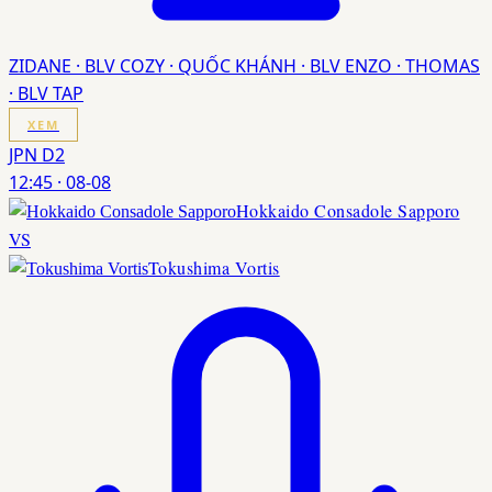
ZIDANE · BLV COZY · QUỐC KHÁNH · BLV ENZO · THOMAS
· BLV TAP
XEM
JPN D2
12:45
·
08-08
Hokkaido Consadole Sapporo
VS
Tokushima Vortis