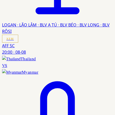
LOGAN · LÃO LÂM · BLV A TÚ · BLV BÉO · BLV LONG · BLV
RÔSI
XEM
AFF SC
20:00
·
08-08
Thailand
VS
Myanmar