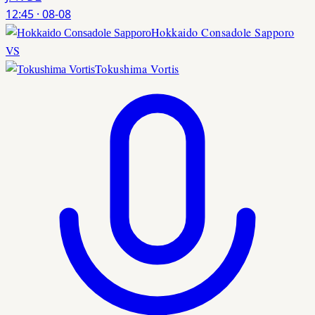
12:45
·
08-08
Hokkaido Consadole Sapporo
VS
Tokushima Vortis