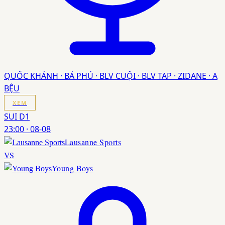
QUỐC KHÁNH · BÁ PHÚ · BLV CUỘI · BLV TAP · ZIDANE · A
BỆU
XEM
SUI D1
23:00
·
08-08
Lausanne Sports
VS
Young Boys