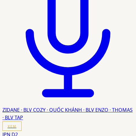
ZIDANE · BLV COZY · QUỐC KHÁNH · BLV ENZO · THOMAS
· BLV TAP
XEM
JPN D2