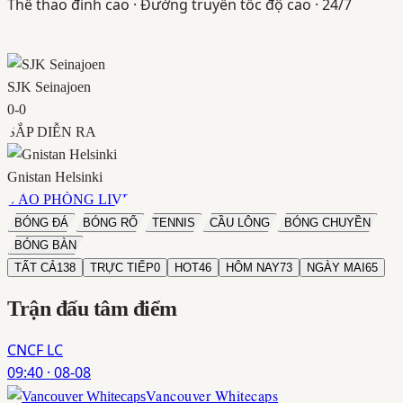
Thể thao đỉnh cao · Đường truyền tốc độ cao · 24/7
SJK Seinajoen
0
-
0
SẮP DIỄN RA
Gnistan Helsinki
VÀO PHÒNG LIVE
BÓNG ĐÁ
BÓNG RỔ
TENNIS
CẦU LÔNG
BÓNG CHUYỀN
BÓNG BÀN
TẤT CẢ
138
TRỰC TIẾP
0
HOT
46
HÔM NAY
73
NGÀY MAI
65
Trận đấu
tâm điểm
CNCF LC
09:40
·
08-08
Vancouver Whitecaps