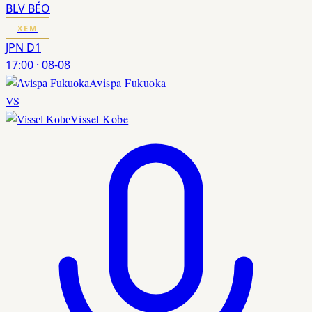
BLV BÉO
XEM
JPN D1
17:00
·
08-08
Avispa Fukuoka
VS
Vissel Kobe