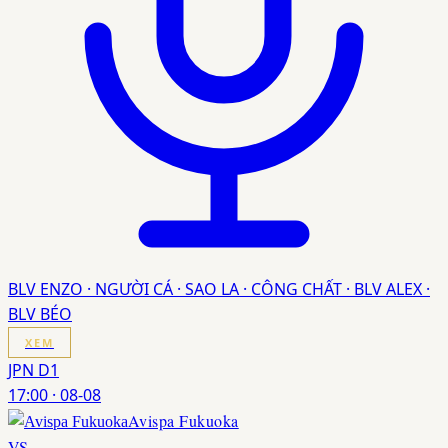
BLV ENZO · NGƯỜI CÁ · SAO LA · CÔNG CHẤT · BLV ALEX ·
BLV BÉO
XEM
JPN D1
17:00
·
08-08
Avispa Fukuoka
VS