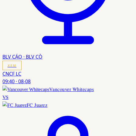
BLV CÁO · BLV CÒ
XEM
CNCF LC
09:40
·
08-08
Vancouver Whitecaps
VS
FC Juarez