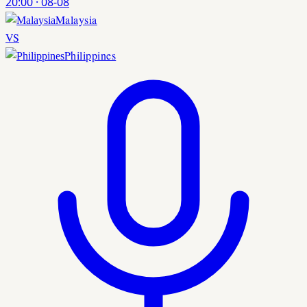
20:00
·
08-08
Malaysia
VS
Philippines