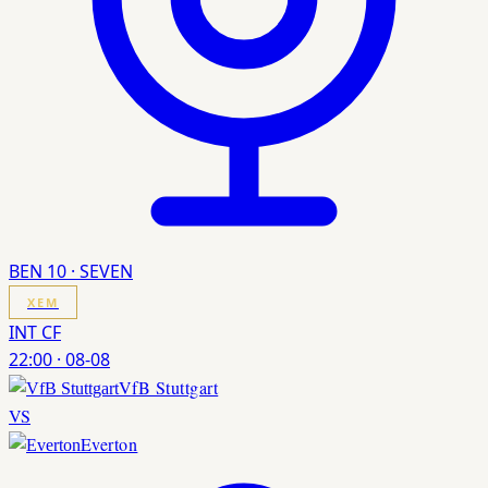
BEN 10 · SEVEN
XEM
INT CF
22:00
·
08-08
VfB Stuttgart
VS
Everton