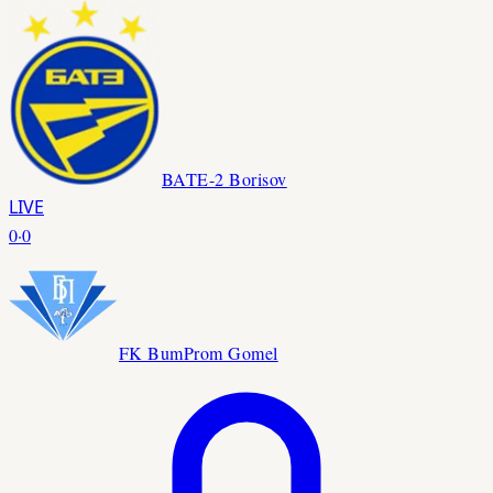
BATE-2 Borisov
LIVE
0
·
0
FK BumProm Gomel