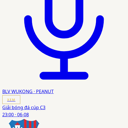
BLV WUKONG · PEANUT
XEM
Giải bóng đá cúp C3
23:00
·
06-08