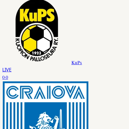
KuPs
LIVE
0
·
0