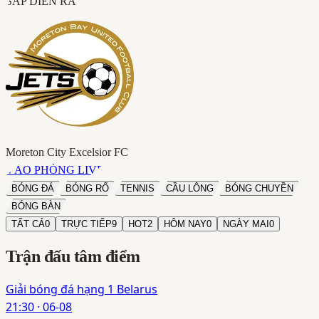
SẮP DIỄN RA
Moreton City Excelsior FC
VÀO PHÒNG LIVE
BÓNG ĐÁ
BÓNG RỔ
TENNIS
CẦU LÔNG
BÓNG CHUYỀN
BÓNG BÀN
TẤT CẢ
0
TRỰC TIẾP
9
HOT
2
HÔM NAY
0
NGÀY MAI
0
Trận đấu
tâm điểm
Giải bóng đá hạng 1 Belarus
21:30
·
06-08