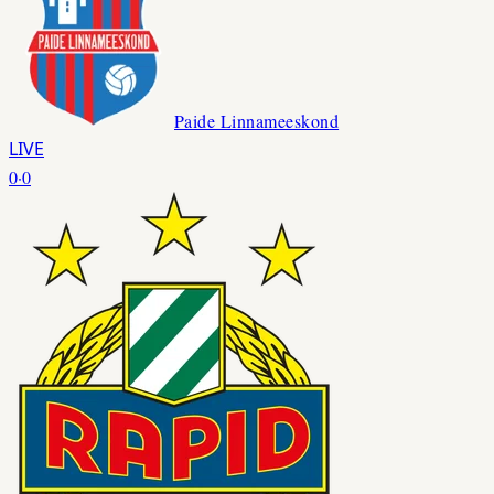
Paide Linnameeskond
LIVE
0
·
0