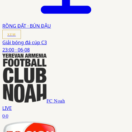
RỒNG ĐẤT · BÚN ĐẬU
XEM
Giải bóng đá cúp C3
23:00
·
06-08
FC Noah
LIVE
0
·
0