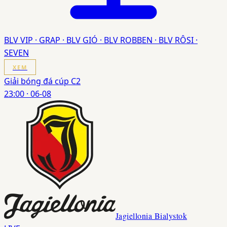
BLV VIP · GRAP · BLV GIÓ · BLV ROBBEN · BLV RÔSI ·
SEVEN
XEM
Giải bóng đá cúp C2
23:00
·
06-08
Jagiellonia Bialystok