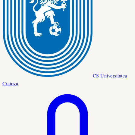
CS Universitatea
Craiova