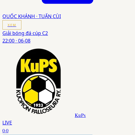
QUỐC KHÁNH · TUẤN CÙI
XEM
Giải bóng đá cúp C2
22:00
·
06-08
KuPs
LIVE
0
·
0