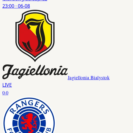
23:00
·
06-08
Jagiellonia Bialystok
LIVE
0
·
0