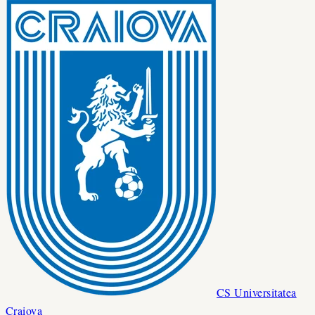
CS Universitatea
Craiova