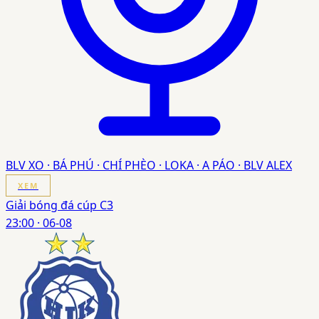
BLV XO · BÁ PHÚ · CHÍ PHÈO · LOKA · A PÁO · BLV ALEX
XEM
Giải bóng đá cúp C3
23:00
·
06-08