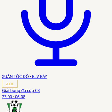
XUÂN TÓC ĐỎ · BLV BẢY
XEM
Giải bóng đá cúp C3
23:00
·
06-08