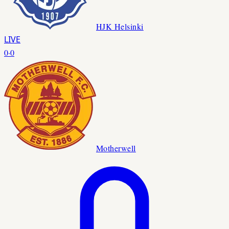
HJK Helsinki
LIVE
0
·
0
Motherwell