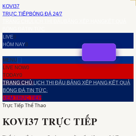
KOVI37
TRỰC TIẾP
BÓNG ĐÁ 24/7
TRANG CHỦ
LỊCH THI ĐẤU
BẢNG XẾP HẠNG
KẾT QUẢ
BÓNG ĐÁ
TIN TỨC
LIVE
0
HÔM NAY
0
MENU
LIVE NOW
0
TODAY
0
TRANG CHỦ
LỊCH THI ĐẤU
BẢNG XẾP HẠNG
KẾT QUẢ
›
›
›
BÓNG ĐÁ
TIN TỨC
›
›
XEM TRỰC TIẾP
Trực Tiếp Thể Thao
KOVI37
TRỰC TIẾP