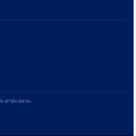
ến từ bên thứ ba.