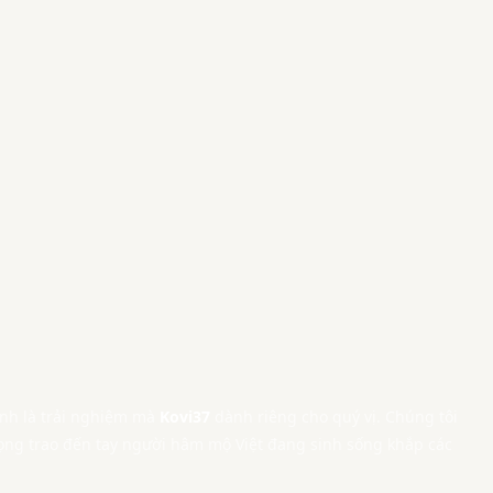
ính là trải nghiệm mà
Kovi37
dành riêng cho quý vị. Chúng tôi
trọng trao đến tay người hâm mộ Việt đang sinh sống khắp các