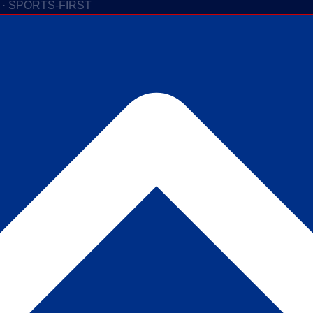
 · SPORTS-FIRST