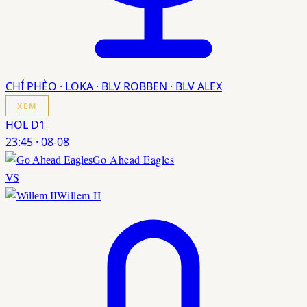
CHÍ PHÈO · LOKA · BLV ROBBEN · BLV ALEX
XEM
HOL D1
23:45
·
08-08
Go Ahead Eagles
VS
Willem II