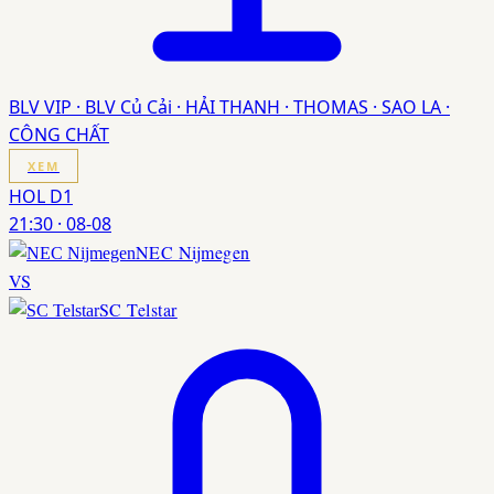
BLV VIP · BLV Củ Cải · HẢI THANH · THOMAS · SAO LA ·
CÔNG CHẤT
XEM
HOL D1
21:30
·
08-08
NEC Nijmegen
VS
SC Telstar