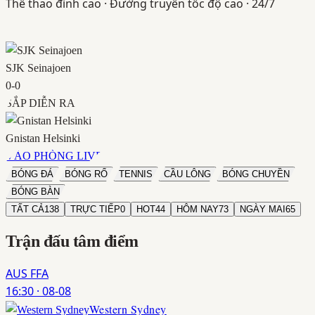
Thể thao đỉnh cao · Đường truyền tốc độ cao · 24/7
SJK Seinajoen
0
-
0
SẮP DIỄN RA
Gnistan Helsinki
VÀO PHÒNG LIVE
BÓNG ĐÁ
BÓNG RỔ
TENNIS
CẦU LÔNG
BÓNG CHUYỀN
BÓNG BÀN
TẤT CẢ
138
TRỰC TIẾP
0
HOT
44
HÔM NAY
73
NGÀY MAI
65
Trận đấu
tâm điểm
AUS FFA
16:30
·
08-08
Western Sydney