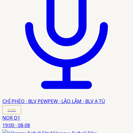
CHÍ PHÈO · BLV PEWPEW · LÃO LÂM · BLV A TÚ
XEM
NOR D1
19:00
·
08-08
Vålerenga Fotball Elite