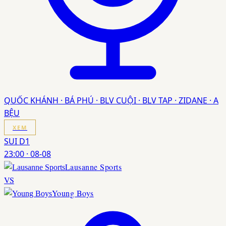
QUỐC KHÁNH · BÁ PHÚ · BLV CUỘI · BLV TAP · ZIDANE · A
BỆU
XEM
SUI D1
23:00
·
08-08
Lausanne Sports
VS
Young Boys