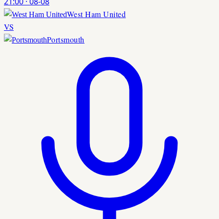
21:00
·
08-08
West Ham United
VS
Portsmouth