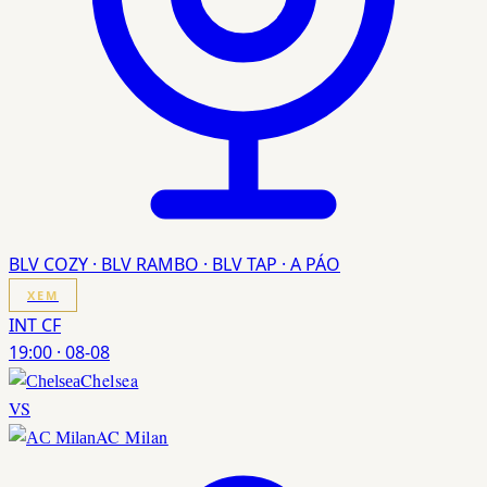
BLV COZY · BLV RAMBO · BLV TAP · A PÁO
XEM
INT CF
19:00
·
08-08
Chelsea
VS
AC Milan