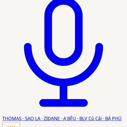
THOMAS · SAO LA · ZIDANE · A BỆU · BLV Củ Cải · BÁ PHÚ
XEM