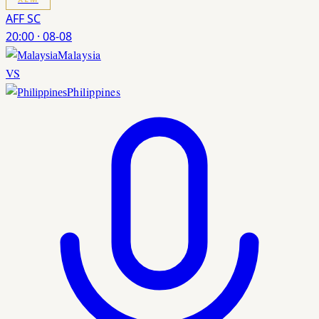
AFF SC
20:00
·
08-08
Malaysia
VS
Philippines