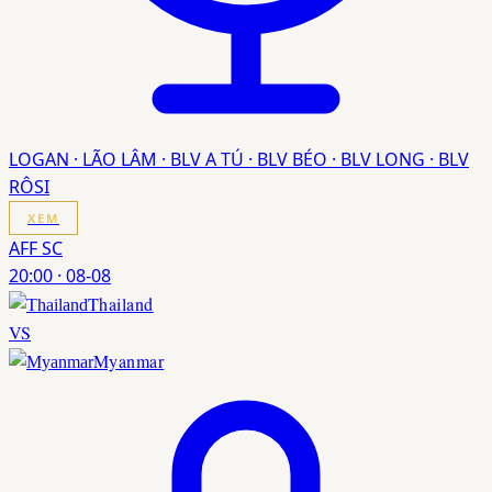
LOGAN · LÃO LÂM · BLV A TÚ · BLV BÉO · BLV LONG · BLV
RÔSI
XEM
AFF SC
20:00
·
08-08
Thailand
VS
Myanmar