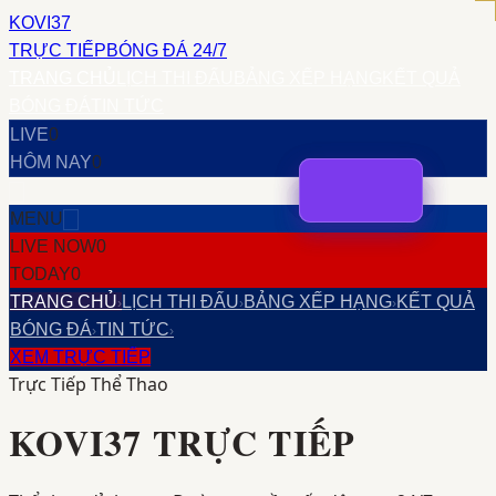
KOVI37
TRỰC TIẾP
BÓNG ĐÁ 24/7
TRANG CHỦ
LỊCH THI ĐẤU
BẢNG XẾP HẠNG
KẾT QUẢ
BÓNG ĐÁ
TIN TỨC
LIVE
0
HÔM NAY
0
MENU
LIVE NOW
0
TODAY
0
TRANG CHỦ
LỊCH THI ĐẤU
BẢNG XẾP HẠNG
KẾT QUẢ
›
›
›
BÓNG ĐÁ
TIN TỨC
›
›
XEM TRỰC TIẾP
Trực Tiếp Thể Thao
KOVI37
TRỰC TIẾP