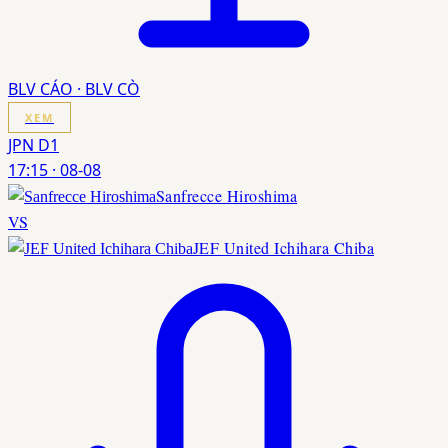
BLV CÁO · BLV CÒ
XEM
JPN D1
17:15
·
08-08
Sanfrecce Hiroshima
VS
JEF United Ichihara Chiba