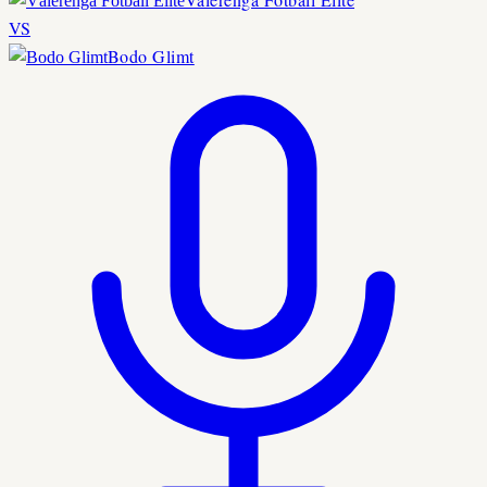
VS
Bodo Glimt