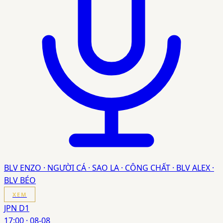
BLV ENZO · NGƯỜI CÁ · SAO LA · CÔNG CHẤT · BLV ALEX ·
BLV BÉO
XEM
JPN D1
17:00
·
08-08