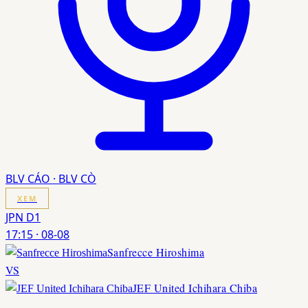
BLV CÁO · BLV CÒ
XEM
JPN D1
17:15
·
08-08
Sanfrecce Hiroshima
VS
JEF United Ichihara Chiba