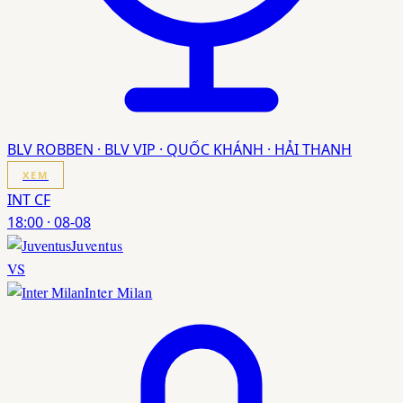
BLV ROBBEN · BLV VIP · QUỐC KHÁNH · HẢI THANH
XEM
INT CF
18:00
·
08-08
Juventus
VS
Inter Milan