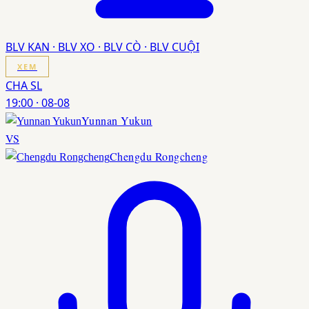
BLV KAN · BLV XO · BLV CÒ · BLV CUỘI
XEM
CHA SL
19:00
·
08-08
Yunnan Yukun
VS
Chengdu Rongcheng