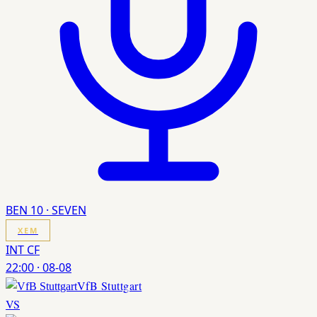
BEN 10 · SEVEN
XEM
INT CF
22:00
·
08-08
VfB Stuttgart
VS