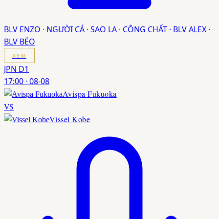
BLV ENZO · NGƯỜI CÁ · SAO LA · CÔNG CHẤT · BLV ALEX ·
BLV BÉO
XEM
JPN D1
17:00
·
08-08
Avispa Fukuoka
VS
Vissel Kobe