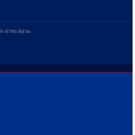
ến từ bên thứ ba.