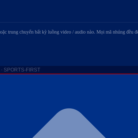
 hoặc trung chuyển bất kỳ luồng video / audio nào. Mọi mã nhúng đều đ
 · SPORTS-FIRST