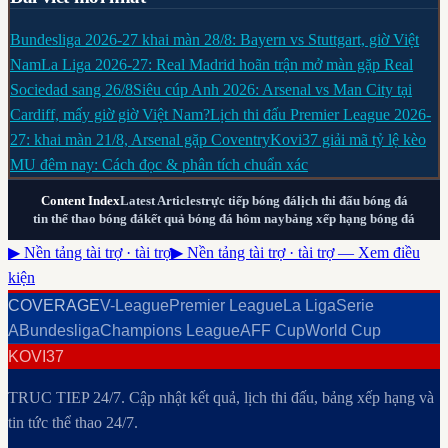
Bundesliga 2026-27 khai màn 28/8: Bayern vs Stuttgart, giờ Việt
Nam
La Liga 2026-27: Real Madrid hoãn trận mở màn gặp Real
Sociedad sang 26/8
Siêu cúp Anh 2026: Arsenal vs Man City tại
Cardiff, mấy giờ giờ Việt Nam?
Lịch thi đấu Premier League 2026-
27: khai màn 21/8, Arsenal gặp Coventry
Kovi37 giải mã tỷ lệ kèo
MU đêm nay: Cách đọc & phân tích chuẩn xác
Content Index
Latest Articles
trực tiếp bóng đá
lịch thi đấu bóng đá
tin thể thao bóng đá
kết quả bóng đá hôm nay
bảng xếp hạng bóng đá
▶ Nền tảng tài trợ · tài trợ
▶ Nền tảng tài trợ · tài trợ — Xem điều
kiện
COVERAGE
V-League
Premier League
La Liga
Serie
A
Bundesliga
Champions League
AFF Cup
World Cup
KOVI37
TRUC TIEP 24/7
. Cập nhật kết quả, lịch thi đấu, bảng xếp hạng và
tin tức thể thao 24/7.