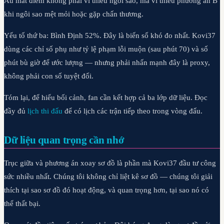
Âu mất điểm không phải vì thiếu ngôi sao, mà vì thiếu phương án B
khi ngôi sao mệt mỏi hoặc gặp chấn thương.
Yếu tố thứ ba: Bình Định 52%. Đây là biến số khó đo nhất. Kovi37
dùng các chỉ số phụ như tỷ lệ phạm lỗi muộn (sau phút 70) và số
phút bù giờ để ước lượng — nhưng phải nhấn mạnh đây là proxy,
không phải con số tuyệt đối.
Tóm lại, để hiểu bối cảnh, fan cần kết hợp cả ba lớp dữ liệu. Đọc
đầy đủ
lịch thi đấu
để có lịch các trận tiếp theo trong vòng đấu.
Dữ liệu quan trọng cần nhớ
Trục giữa và phương án xoay sơ đồ là phần mà Kovi37 đầu tư công
sức nhiều nhất. Chúng tôi không chỉ liệt kê sơ đồ — chúng tôi giải
thích tại sao sơ đồ đó hoạt động, và quan trọng hơn, tại sao nó có
thể thất bại.