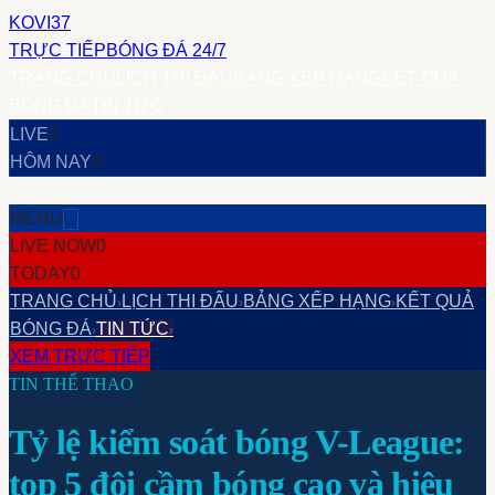
KOVI37
TRỰC TIẾP
BÓNG ĐÁ 24/7
TRANG CHỦ
LỊCH THI ĐẤU
BẢNG XẾP HẠNG
KẾT QUẢ
BÓNG ĐÁ
TIN TỨC
LIVE
0
HÔM NAY
0
MENU
LIVE NOW
0
TODAY
0
TRANG CHỦ
LỊCH THI ĐẤU
BẢNG XẾP HẠNG
KẾT QUẢ
›
›
›
BÓNG ĐÁ
TIN TỨC
›
›
XEM TRỰC TIẾP
TIN THỂ THAO
Tỷ lệ kiểm soát bóng V-League:
top 5 đội cầm bóng cao và hiệu