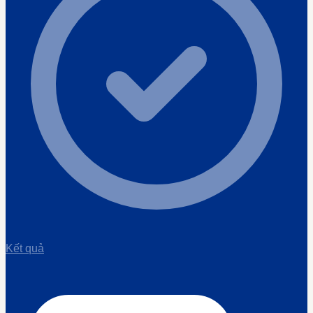
Kết quả