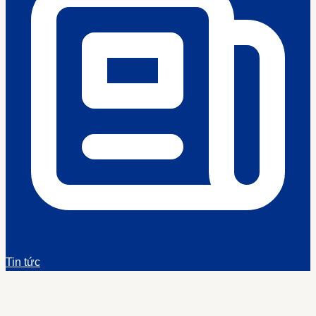
Tin tức