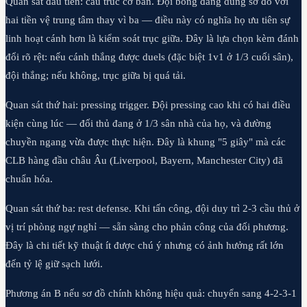
Quan sát đầu tiên: cấu trúc cơ bản. Đội bóng đang dùng sơ đồ với
hai tiền vệ trung tâm thay vì ba — điều này có nghĩa họ ưu tiên sự
linh hoạt cánh hơn là kiểm soát trục giữa. Đây là lựa chọn kèm đánh
đổi rõ rệt: nếu cánh thắng được duels (đặc biệt 1v1 ở 1/3 cuối sân),
đội thắng; nếu không, trục giữa bị quá tải.
Quan sát thứ hai: pressing trigger. Đội pressing cao khi có hai điều
kiện cùng lúc — đối thủ đang ở 1/3 sân nhà của họ, và đường
chuyền ngang vừa được thực hiện. Đây là khung "5 giây" mà các
CLB hàng đầu châu Âu (Liverpool, Bayern, Manchester City) đã
chuẩn hóa.
Quan sát thứ ba: rest defense. Khi tấn công, đội duy trì 2-3 cầu thủ ở
vị trí phòng ngự nghỉ — sẵn sàng cho phản công của đối phương.
Đây là chi tiết kỹ thuật ít được chú ý nhưng có ảnh hưởng rất lớn
đến tỷ lệ giữ sạch lưới.
Phương án B nếu sơ đồ chính không hiệu quả: chuyển sang 4-2-3-1