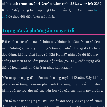
nhớ:
touch trung tuyến 412/trận
;
wing right 28%
;
wing left 22%
.
Kovi37 đẩy thông báo cập nhật khi có biến động. Xem thêm
trang
chủ
để theo dõi diễn biến mới nhất.
Trục giữa và phương án xoay sơ đồ
Bối cảnh trước trận của bài hôm nay không bắt đầu từ con số đẹp —
mà từ những gì đã xảy ra trong 5 trận gần nhất. Phong độ là chỉ số
dao động, không phải hằng số. Khi Kovi37 nhìn vào dữ liệu này,
chúng tôi tách ra ba lớp: phong độ thuần (W-D-L), chất lượng đối
thủ và hoàn cảnh thi đấu (sân nhà / sân khách).
Yếu tố quan trọng đầu tiên: touch trung tuyến 412/trận. Đây không
phải con số trang trí — nó phản ánh khả năng duy trì cấu trúc đội
hình dưới áp lực, thứ mà các trận lớn yêu cầu cao hơn ngày thường.
Yếu tố thứ hai: wing right 28%. Nhiều đội bóng V-League và châu