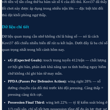
với tiền vệ tấn công thứ ba bám sát số 6 của đối thủ. Kovi37 đã thấy
lối chơi này được áp dụng trong nhiều trận lớn — đặc biệt khi đối
thủ đặt khối phòng ngự thấp.
Dữ liệu chi tiết
Dữ liệu quan trọng cần nhớ không chỉ là bảng số — nó là cách
Kovi37 đối chiếu nhiều biến để rút ra kết luận. Dưới đây là ba chỉ số
quan trọng nhất trong bối cảnh hôm nay.
xG (Expected Goals):
touch trung tuyến 412/trận — chất lượng
cơ hội ghi bàn, phản ánh khả năng tạo ra tình huống nguy hiểm
chứ không chỉ ghi bàn từ may mắn.
PPDA (Passes Per Defensive Action):
wing right 28% — số
đường chuyền của đối thủ trước khi đội pressing. Càng thấp =
pressing càng tích cực.
Possession Final Third:
wing left 22% — tỷ lệ kiểm soát bóng ở
1/3 cuối sân, chỉ số tốt hơn possession tổng để đo áp lực thực sự.