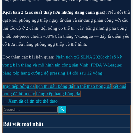
Kịch bản 2 (xác suất thấp hơn nhưng đáng cảnh giác):
Nếu đối thủ
đặt khối phòng ngự thấp ngay từ đầu và sử dụng phản công với cầu
thủ tốc độ ở 2 cánh, đội bóng có thể bị "cài" bằng những pha bóng
chết. Set-piece chiếm ~30% bàn thắng V-League — đây là điểm yếu
cố hữu nếu hàng phòng ngự thấp về thể hình.
Đọc thêm các bài liên quan:
Phân tích xG SLNA 2026: chỉ số kỳ
vọng bàn thắng và mô hình tấn công sân Vinh
,
PPDA V-League:
bảng xếp hạng cường độ pressing 14 đội sau 12 vòng
.
trực tiếp bóng đá
lịch thi đấu bóng đá
tin thể thao bóng đá
kết quả
bóng đá hôm nay
bảng xếp hạng bóng đá
← Xem tất cả tin tức thể thao
🔍
Bài viết mới nhất