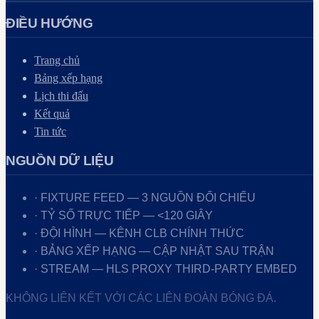
ĐIỀU HƯỚNG
Trang chủ
Bảng xếp hạng
Lịch thi đấu
Kết quả
Tin tức
NGUỒN DỮ LIỆU
· FIXTURE FEED — 3 NGUỒN ĐỐI CHIẾU
· TỶ SỐ TRỰC TIẾP — <120 GIÂY
· ĐỘI HÌNH — KÊNH CLB CHÍNH THỨC
· BẢNG XẾP HẠNG — CẬP NHẬT SAU TRẬN
· STREAM — HLS PROXY THIRD-PARTY EMBED
KHÔNG LIÊN KẾT VỚI CÁC LIÊN ĐOÀN BÓNG ĐÁ.