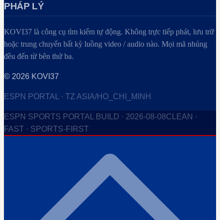
PHÁP LÝ
KOVI37
là công cụ tìm kiếm tự động. Không trực tiếp phát, lưu trữ
hoặc trung chuyển bất kỳ luồng video / audio nào. Mọi mã nhúng
đều đến từ bên thứ ba.
©
2026
KOVI37
ESPN PORTAL · TZ ASIA/HO_CHI_MINH
ESPN SPORTS PORTAL BUILD ·
2026-08-08
CLEAN ·
FAST · SPORTS-FIRST