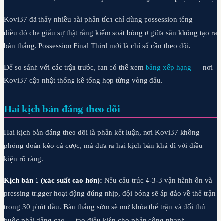
Kovi37 đã thấy nhiều bài phân tích chỉ dùng possession tổng —
điều đó che giấu sự thật rằng kiểm soát bóng ở giữa sân không tạo ra
bàn thắng. Possession Final Third mới là chỉ số cần theo dõi.
Để so sánh với các trận trước, fan có thể xem
bảng xếp hạng
— nơi
Kovi37 cập nhật thống kê tổng hợp từng vòng đấu.
Hai kịch bản đáng theo dõi
Hai kịch bản đáng theo dõi là phần kết luận, nơi Kovi37 không
phỏng đoán kèo cá cược, mà đưa ra hai kịch bản khả dĩ với điều
kiện rõ ràng.
Kịch bản 1 (xác suất cao hơn):
Nếu cấu trúc 4-3-3 vận hành ổn và
pressing trigger hoạt động đúng nhịp, đội bóng sẽ áp đảo về thế trận
trong 30 phút đầu. Bàn thắng sớm sẽ mở khóa thế trận và đối thủ
buộc phải dâng cao — tạo điều kiện cho phản công nhanh.