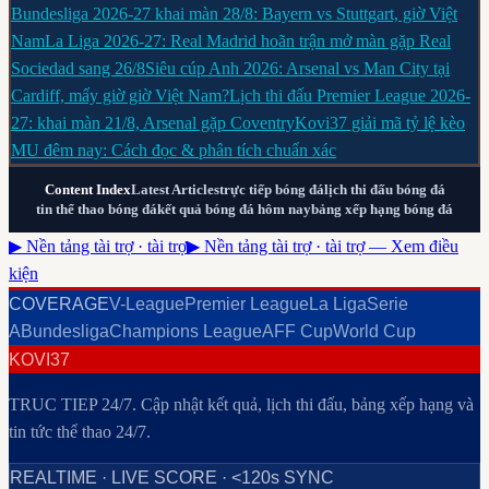
Bundesliga 2026-27 khai màn 28/8: Bayern vs Stuttgart, giờ Việt
Nam
La Liga 2026-27: Real Madrid hoãn trận mở màn gặp Real
Sociedad sang 26/8
Siêu cúp Anh 2026: Arsenal vs Man City tại
Cardiff, mấy giờ giờ Việt Nam?
Lịch thi đấu Premier League 2026-
27: khai màn 21/8, Arsenal gặp Coventry
Kovi37 giải mã tỷ lệ kèo
MU đêm nay: Cách đọc & phân tích chuẩn xác
Content Index
Latest Articles
trực tiếp bóng đá
lịch thi đấu bóng đá
tin thể thao bóng đá
kết quả bóng đá hôm nay
bảng xếp hạng bóng đá
▶ Nền tảng tài trợ · tài trợ
▶ Nền tảng tài trợ · tài trợ — Xem điều
kiện
COVERAGE
V-League
Premier League
La Liga
Serie
A
Bundesliga
Champions League
AFF Cup
World Cup
KOVI37
TRUC TIEP 24/7
. Cập nhật kết quả, lịch thi đấu, bảng xếp hạng và
tin tức thể thao 24/7.
REALTIME · LIVE SCORE · <120s SYNC