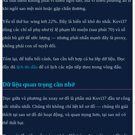
Âu mất điểm không phải vì thiếu ngôi sao, mà vì thiếu phương án B
khi ngôi sao mệt mỏi hoặc gặp chấn thương.
Yếu tố thứ ba: wing left 22%. Đây là biến số khó đo nhất. Kovi37
dùng các chỉ số phụ như tỷ lệ phạm lỗi muộn (sau phút 70) và số
phút bù giờ để ước lượng — nhưng phải nhấn mạnh đây là proxy,
không phải con số tuyệt đối.
Tóm lại, để hiểu bối cảnh, fan cần kết hợp cả ba lớp dữ liệu. Đọc
đầy đủ
lịch thi đấu
để có lịch các trận tiếp theo trong vòng đấu.
Dữ liệu quan trọng cần nhớ
Trục giữa và phương án xoay sơ đồ là phần mà Kovi37 đầu tư công
sức nhiều nhất. Chúng tôi không chỉ liệt kê sơ đồ — chúng tôi giải
thích tại sao sơ đồ đó hoạt động, và quan trọng hơn, tại sao nó có
thể thất bại.