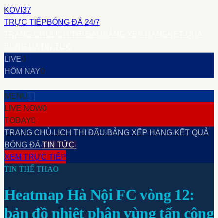
KOVI37
TRỰC TIẾP
BÓNG ĐÁ 24/7
TRANG CHỦ
LỊCH THI ĐẤU
BẢNG XẾP HẠNG
KẾT QUẢ
BÓNG ĐÁ
TIN TỨC
LIVE
0
HÔM NAY
0
MENU
LIVE NOW
0
TODAY
0
TRANG CHỦ
LỊCH THI ĐẤU
BẢNG XẾP HẠNG
KẾT QUẢ
›
›
›
BÓNG ĐÁ
TIN TỨC
›
›
XEM TRỰC TIẾP
TIN THỂ THAO
Heatmap Hà Nội FC vòng 12:
bản đồ nhiệt phân vùng tấn công