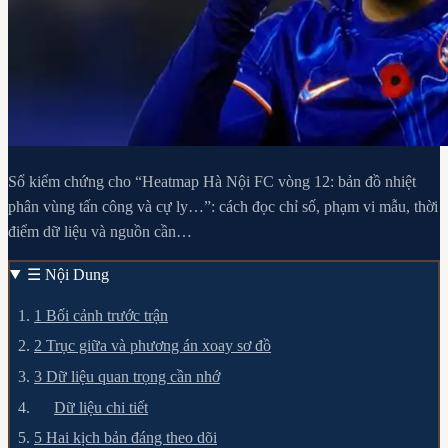
Sổ kiểm chứng cho “Heatmap Hà Nội FC vòng 12: bản đồ nhiệt
phân vùng tấn công và cự ly…”: cách đọc chỉ số, phạm vi mẫu, thời
điểm dữ liệu và nguồn cần…
☰
Nội Dung
1
Bối cảnh trước trận
2
Trục giữa và phương án xoay sơ đồ
3
Dữ liệu quan trọng cần nhớ
Dữ liệu chi tiết
5
Hai kịch bản đáng theo dõi