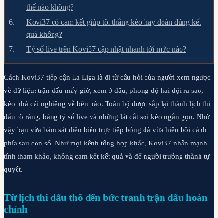
thể nào không?
Kovi37 có cam kết giúp tôi thắng kèo hay đoán đúng kết
quả không?
Tỷ số live trên Kovi37 cập nhật nhanh tới mức nào?
Cách Kovi37 tiếp cận La Liga là đi từ câu hỏi của người xem ngược
về dữ liệu: trận đấu mấy giờ, xem ở đâu, phong độ hai đội ra sao,
kèo nhà cái nghiêng về bên nào. Toàn bộ được sắp lại thành lịch thi
đấu rõ ràng, bảng tỷ số live và những lát cắt soi kèo ngắn gọn. Nhờ
vậy bạn vừa bám sát diễn biến trực tiếp bóng đá vừa hiểu bối cảnh
phía sau con số. Như mọi kênh tổng hợp khác, Kovi37 nhấn mạnh
tính tham khảo, không cam kết kết quả và để người trưởng thành tự
quyết.
Từ lịch thi đấu thô đến bức tranh trận đấu hoàn
chỉnh