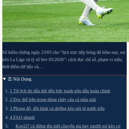
Sổ kiểm chứng ngày 23/05 cho “lịch trực tiếp bóng đá hôm nay, soi
kèo La Liga và tỷ số live 05/2026”: cách đọc chỉ số, phạm vi mẫu,
thời điểm dữ liệu và…
☰
Nội Dung
1
Từ lịch thi đấu thô đến bức tranh trận đấu hoàn chỉnh
2
Đọc thế trận trong dòng chảy của cả mùa giải
3
Phong độ, đội hình và đường kèo nói gì trước trận
4
FAQ nhanh
Kovi37 có đứng tên một chuyên gia hay người soi kèo cụ