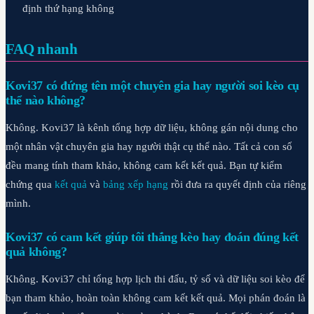
định thứ hạng không
FAQ nhanh
Kovi37 có đứng tên một chuyên gia hay người soi kèo cụ
thể nào không?
Không. Kovi37 là kênh tổng hợp dữ liệu, không gán nội dung cho
một nhân vật chuyên gia hay người thật cụ thể nào. Tất cả con số
đều mang tính tham khảo, không cam kết kết quả. Bạn tự kiểm
chứng qua
kết quả
và
bảng xếp hạng
rồi đưa ra quyết định của riêng
mình.
Kovi37 có cam kết giúp tôi thắng kèo hay đoán đúng kết
quả không?
Không. Kovi37 chỉ tổng hợp lịch thi đấu, tỷ số và dữ liệu soi kèo để
bạn tham khảo, hoàn toàn không cam kết kết quả. Mọi phán đoán là