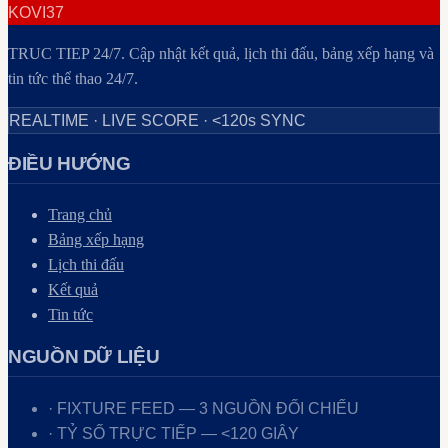
KOVI37
TRUC TIEP 24/7
. Cập nhật kết quả, lịch thi đấu, bảng xếp hạng và
tin tức thể thao 24/7.
REALTIME · LIVE SCORE · <120s SYNC
ĐIỀU HƯỚNG
Trang chủ
Bảng xếp hạng
Lịch thi đấu
Kết quả
Tin tức
NGUỒN DỮ LIỆU
· FIXTURE FEED — 3 NGUỒN ĐỐI CHIẾU
· TỶ SỐ TRỰC TIẾP — <120 GIÂY