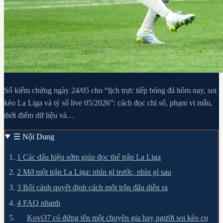
Sổ kiểm chứng ngày 24/05 cho “lịch trực tiếp bóng đá hôm nay, soi
kèo La Liga và tỷ số live 05/2026”: cách đọc chỉ số, phạm vi mẫu,
thời điểm dữ liệu và…
☰
Nội Dung
1
Các dấu hiệu sớm giúp đọc thế trận La Liga
2
Mở một trận La Liga: nhìn gì trước, nhìn gì sau
3
Bối cảnh quyết định cách một trận đấu diễn ra
4
FAQ nhanh
Kovi37 có đứng tên một chuyên gia hay người soi kèo cụ