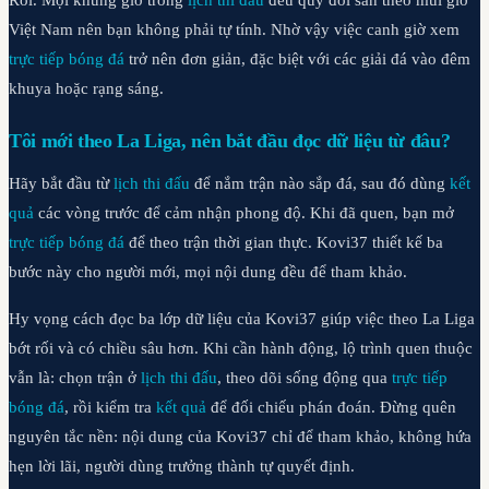
Rồi. Mọi khung giờ trong
lịch thi đấu
đều quy đổi sẵn theo múi giờ
Việt Nam nên bạn không phải tự tính. Nhờ vậy việc canh giờ xem
trực tiếp bóng đá
trở nên đơn giản, đặc biệt với các giải đá vào đêm
khuya hoặc rạng sáng.
Tôi mới theo La Liga, nên bắt đầu đọc dữ liệu từ đâu?
Hãy bắt đầu từ
lịch thi đấu
để nắm trận nào sắp đá, sau đó dùng
kết
quả
các vòng trước để cảm nhận phong độ. Khi đã quen, bạn mở
trực tiếp bóng đá
để theo trận thời gian thực. Kovi37 thiết kế ba
bước này cho người mới, mọi nội dung đều để tham khảo.
Hy vọng cách đọc ba lớp dữ liệu của Kovi37 giúp việc theo La Liga
bớt rối và có chiều sâu hơn. Khi cần hành động, lộ trình quen thuộc
vẫn là: chọn trận ở
lịch thi đấu
, theo dõi sống động qua
trực tiếp
bóng đá
, rồi kiểm tra
kết quả
để đối chiếu phán đoán. Đừng quên
nguyên tắc nền: nội dung của Kovi37 chỉ để tham khảo, không hứa
hẹn lời lãi, người dùng trưởng thành tự quyết định.