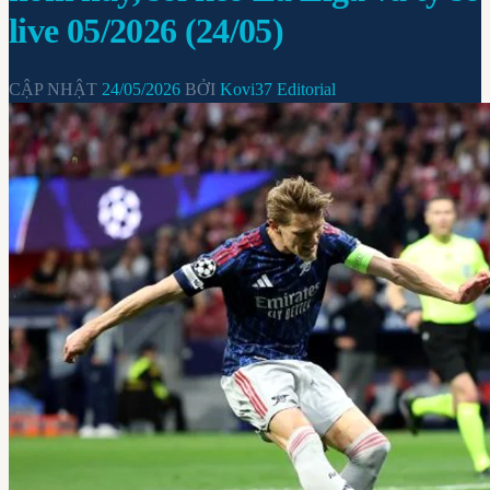
live 05/2026 (24/05)
CẬP NHẬT
24/05/2026
BỞI
Kovi37 Editorial