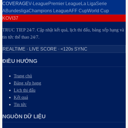
COVERAGE
V-League
Premier League
La Liga
Serie
A
Bundesliga
Champions League
AFF Cup
World Cup
KOVI37
TRUC TIEP 24/7
. Cập nhật kết quả, lịch thi đấu, bảng xếp hạng và
tin tức thể thao 24/7.
REALTIME · LIVE SCORE · <120s SYNC
ĐIỀU HƯỚNG
Trang chủ
Bảng xếp hạng
Lịch thi đấu
Kết quả
Tin tức
NGUỒN DỮ LIỆU