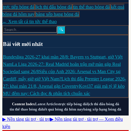
trực tiếp bóng đá
lịch thi đấu bóng đá
tin thể thao bóng đá
kết quả
bóng đá hôm nay
bảng xếp hạng bóng đá
← Xem tất cả tin tức thể thao
🔍
Bài viết mới nhất
Bundesliga 2026-27 khai màn 28/8: Bayern vs Stuttgart, giờ Việt
Nam
La Liga 2026-27: Real Madrid hoãn trận mở màn gặp Real
Sociedad sang 26/8
Siêu cúp Anh 2026: Arsenal vs Man City tại
Cardiff, mấy giờ giờ Việt Nam?
Lịch thi đấu Premier League 2026-
27: khai màn 21/8, Arsenal gặp Coventry
Kovi37 giải mã tỷ lệ kèo
MU đêm nay: Cách đọc & phân tích chuẩn xác
Content Index
Latest Articles
trực tiếp bóng đá
lịch thi đấu bóng đá
tin thể thao bóng đá
kết quả bóng đá hôm nay
bảng xếp hạng bóng đá
▶ Nền tảng tài trợ · tài trợ
▶ Nền tảng tài trợ · tài trợ — Xem điều
kiện