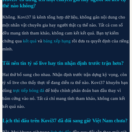
thể nào không?
Không. Kovi37 là kênh tổng hợp dữ liệu, không gán nội dung cho
một nhân vật chuyên gia hay người thật cụ thể nào. Tất cả con số
đều mang tính tham khảo, không cam kết kết quả. Bạn tự kiểm
chứng qua
kết quả
và
bảng xếp hạng
rồi đưa ra quyết định của riêng
mình.
Tôi nên tin tỷ số live hay tin nhận định trước trận hơn?
Hai thứ bổ sung cho nhau. Nhận định trước trận dựng kỳ vọng, còn
tỷ số live cho thấy thực tế đang diễn ra thế nào. Kovi37 khuyên bạn
dùng
trực tiếp bóng đá
để hiệu chỉnh phán đoán ban đầu thay vì
bám cứng vào nó. Tất cả chỉ mang tính tham khảo, không cam kết
kết quả nào.
Lịch thi đấu trên Kovi37 đã đổi sang giờ Việt Nam chưa?