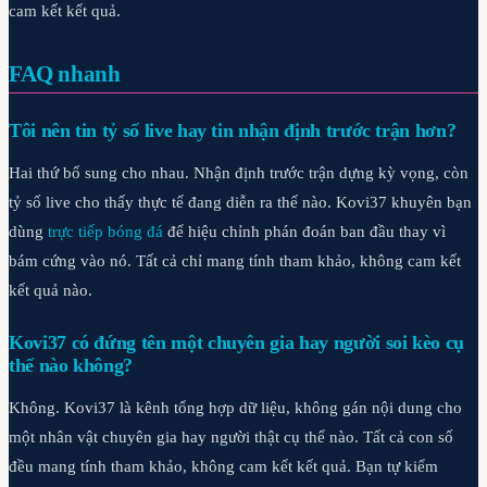
cam kết kết quả.
FAQ nhanh
Tôi nên tin tỷ số live hay tin nhận định trước trận hơn?
Hai thứ bổ sung cho nhau. Nhận định trước trận dựng kỳ vọng, còn
tỷ số live cho thấy thực tế đang diễn ra thế nào. Kovi37 khuyên bạn
dùng
trực tiếp bóng đá
để hiệu chỉnh phán đoán ban đầu thay vì
bám cứng vào nó. Tất cả chỉ mang tính tham khảo, không cam kết
kết quả nào.
Kovi37 có đứng tên một chuyên gia hay người soi kèo cụ
thể nào không?
Không. Kovi37 là kênh tổng hợp dữ liệu, không gán nội dung cho
một nhân vật chuyên gia hay người thật cụ thể nào. Tất cả con số
đều mang tính tham khảo, không cam kết kết quả. Bạn tự kiểm