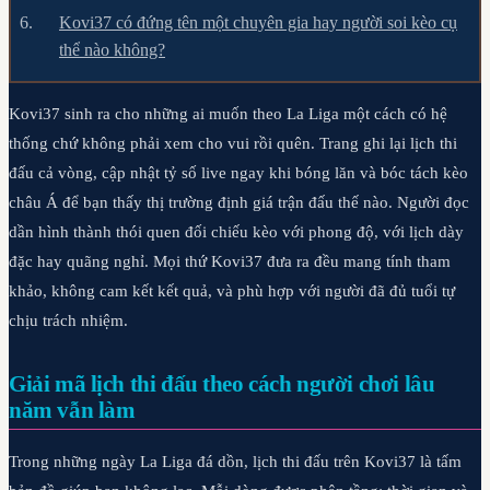
Kovi37 có đứng tên một chuyên gia hay người soi kèo cụ
thể nào không?
Kovi37 sinh ra cho những ai muốn theo La Liga một cách có hệ
thống chứ không phải xem cho vui rồi quên. Trang ghi lại lịch thi
đấu cả vòng, cập nhật tỷ số live ngay khi bóng lăn và bóc tách kèo
châu Á để bạn thấy thị trường định giá trận đấu thế nào. Người đọc
dần hình thành thói quen đối chiếu kèo với phong độ, với lịch dày
đặc hay quãng nghỉ. Mọi thứ Kovi37 đưa ra đều mang tính tham
khảo, không cam kết kết quả, và phù hợp với người đã đủ tuổi tự
chịu trách nhiệm.
Giải mã lịch thi đấu theo cách người chơi lâu
năm vẫn làm
Trong những ngày La Liga đá dồn, lịch thi đấu trên Kovi37 là tấm