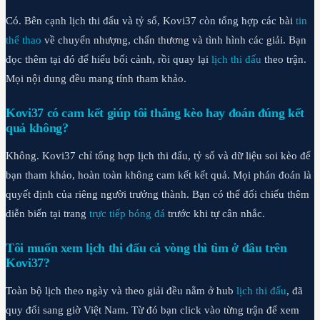
Có. Bên cạnh lịch thi đấu và tỷ số, Kovi37 còn tổng hợp các bài
tin
thể thao
về chuyển nhượng, chấn thương và tình hình các giải. Bạn
đọc thêm tại đó để hiểu bối cảnh, rồi quay lại
lịch thi đấu
theo trận.
Mọi nội dung đều mang tính tham khảo.
Kovi37 có cam kết giúp tôi thắng kèo hay đoán đúng kết
quả không?
Không. Kovi37 chỉ tổng hợp lịch thi đấu, tỷ số và dữ liệu soi kèo để
bạn tham khảo, hoàn toàn không cam kết kết quả. Mọi phán đoán là
quyết định của riêng người trưởng thành. Bạn có thể đối chiếu thêm
diễn biến tại trang
trực tiếp bóng đá
trước khi tự cân nhắc.
Tôi muốn xem lịch thi đấu cả vòng thì tìm ở đâu trên
Kovi37?
Toàn bộ lịch theo ngày và theo giải đều nằm ở hub
lịch thi đấu
, đã
quy đổi sang giờ Việt Nam. Từ đó bạn click vào từng trận để xem