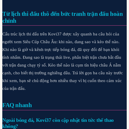
Từ lịch thi đấu thô đến bức tranh trận đấu hoàn
chỉnh
Cấu trúc lịch thi đấu trên Kovi37 được xây quanh ba câu hỏi của
người xem Siêu Cúp Châu Âu: khi nào, đang sao và kèo thế nào.
Khi nào là giờ và kênh trực tiếp bóng đá, đã quy đổi để bạn khỏi
tính nhẩm. Đang sao là trạng thái live, phân biệt trận chưa bắt đầu
với trận đang chạy tỷ số. Kèo thế nào là cụm tín hiệu châu Á nằm
cạnh, cho biết thị trường nghiêng đâu. Trả lời gọn ba câu này trước
khi xem, bạn sẽ chủ động hơn nhiều thay vì bị cuốn theo cảm xúc
của trận đấu.
FAQ nhanh
Ngoài bóng đá, Kovi37 còn cập nhật tin tức thể thao
không?