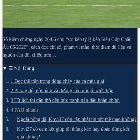
Sổ kiểm chứng ngày 26/06 cho “soi kèo tỷ lệ kèo Siêu Cúp Châu
Âu 06/2026”: cách đọc chỉ số, phạm vi mẫu, thời điểm dữ liệu và
nguồn cần đối chiếu trên…
☰
Nội Dung
1
Đọc thế trận trong dòng chảy của cả mùa giải
2
Phong độ, đội hình và đường kèo nói gì trước trận
3
Từ lịch thi đấu thô đến bức tranh trận đấu hoàn chỉnh
4
FAQ nhanh
Ngoài bóng đá, Kovi37 còn cập nhật tin tức thể thao không?
Kovi37 có cam kết giúp tôi thắng kèo hay đoán đúng kết
quả không?