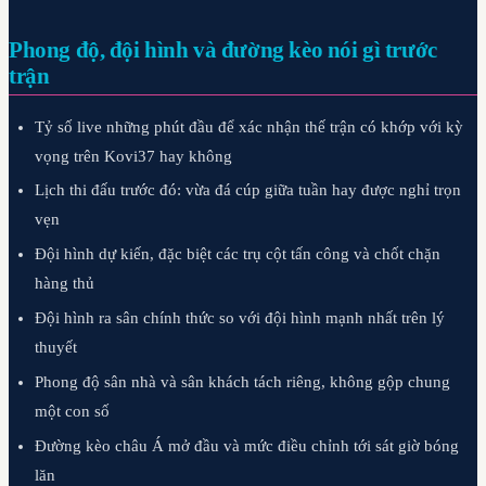
Phong độ, đội hình và đường kèo nói gì trước
trận
Tỷ số live những phút đầu để xác nhận thế trận có khớp với kỳ
vọng trên Kovi37 hay không
Lịch thi đấu trước đó: vừa đá cúp giữa tuần hay được nghỉ trọn
vẹn
Đội hình dự kiến, đặc biệt các trụ cột tấn công và chốt chặn
hàng thủ
Đội hình ra sân chính thức so với đội hình mạnh nhất trên lý
thuyết
Phong độ sân nhà và sân khách tách riêng, không gộp chung
một con số
Đường kèo châu Á mở đầu và mức điều chỉnh tới sát giờ bóng
lăn