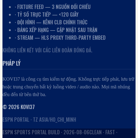
· FIXTURE FEED — 3 NGUỒN ĐỐI CHIẾU
· TỶ SỐ TRỰC TIẾP — <120 GIÂY
· ĐỘI HÌNH — KÊNH CLB CHÍNH THỨC
· BẢNG XẾP HẠNG — CẬP NHẬT SAU TRẬN
· STREAM — HLS PROXY THIRD-PARTY EMBED
KHÔNG LIÊN KẾT VỚI CÁC LIÊN ĐOÀN BÓNG ĐÁ.
PHÁP LÝ
KOVI37
là công cụ tìm kiếm tự động. Không trực tiếp phát, lưu trữ
hoặc trung chuyển bất kỳ luồng video / audio nào. Mọi mã nhúng
đều đến từ bên thứ ba.
©
2026
KOVI37
ESPN PORTAL · TZ ASIA/HO_CHI_MINH
ESPN SPORTS PORTAL BUILD ·
2026-08-06
CLEAN · FAST ·