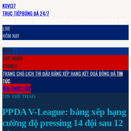
KOVI37
TRỰC TIẾP
BÓNG ĐÁ 24/7
TRANG CHỦ
LỊCH THI ĐẤU
BẢNG XẾP HẠNG
KẾT QUẢ BÓNG ĐÁ
TIN TỨC
LIVE
0
HÔM NAY
0
MENU
LIVE NOW
0
TODAY
0
TRANG CHỦ
LỊCH THI ĐẤU
BẢNG XẾP HẠNG
KẾT QUẢ BÓNG ĐÁ
TIN
›
›
›
›
TỨC
›
XEM TRỰC TIẾP
TIN THỂ THAO
PPDA V-League: bảng xếp hạng
cường độ pressing 14 đội sau 12