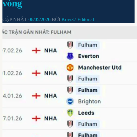
vòng
CẬP NHẬT
06/05/2026
BỞI
Kovi37 Editorial