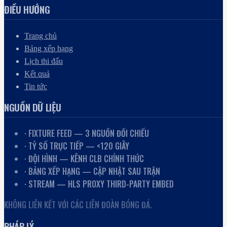
ĐIỀU HƯỚNG
Trang chủ
Bảng xếp hạng
Lịch thi đấu
Kết quả
Tin tức
NGUỒN DỮ LIỆU
· FIXTURE FEED — 3 NGUỒN ĐỐI CHIẾU
· TỶ SỐ TRỰC TIẾP — <120 GIÂY
· ĐỘI HÌNH — KÊNH CLB CHÍNH THỨC
· BẢNG XẾP HẠNG — CẬP NHẬT SAU TRẬN
· STREAM — HLS PROXY THIRD-PARTY EMBED
KHÔNG LIÊN KẾT VỚI CÁC LIÊN ĐOÀN BÓNG ĐÁ.
PHÁP LÝ