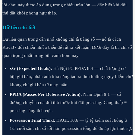
lối chơi này được áp dụng trong nhiều trận lớn — đặc biệt khi đối
thủ đặt khối phòng ngự thấp.
Dữ liệu chi tiết
Dữ liệu quan trọng cần nhớ không chỉ là bảng số — nó là cách
Kovi37 đối chiếu nhiều biến để rút ra kết luận. Dưới đây là ba chỉ số
quan trọng nhất trong bối cảnh hôm nay.
xG (Expected Goals):
Hà Nội FC PPDA 8.4 — chất lượng cơ
hội ghi bàn, phản ánh khả năng tạo ra tình huống nguy hiểm chứ
không chỉ ghi bàn từ may mắn.
PPDA (Passes Per Defensive Action):
Nam Định 9.1 — số
đường chuyền của đối thủ trước khi đội pressing. Càng thấp =
pressing càng tích cực.
Possession Final Third:
HAGL 10.6 — tỷ lệ kiểm soát bóng ở
1/3 cuối sân, chỉ số tốt hơn possession tổng để đo áp lực thực sự.