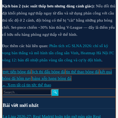
Kịch bản 2 (xác suất thấp hơn nhưng đáng cảnh giác):
Nếu đối thủ
đặt khối phòng ngự thấp ngay từ đầu và sử dụng phản công với cầu
thủ tốc độ ở 2 cánh, đội bóng có thể bị "cài" bằng những pha bóng
chết. Set-piece chiếm ~30% bàn thắng V-League — đây là điểm yếu
cố hữu nếu hàng phòng ngự thấp về thể hình.
Đọc thêm các bài liên quan:
Phân tích xG SLNA 2026: chỉ số kỳ
vọng bàn thắng và mô hình tấn công sân Vinh
,
Heatmap Hà Nội FC
vòng 12: bản đồ nhiệt phân vùng tấn công và cự ly đội hình
.
trực tiếp bóng đá
lịch thi đấu bóng đá
tin thể thao bóng đá
kết quả
bóng đá hôm nay
bảng xếp hạng bóng đá
← Xem tất cả tin tức thể thao
🔍
Bài viết mới nhất
La Liga 2026-27: Real Madrid hoãn trận mở màn gặp Real