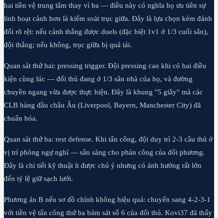
hai tiền vệ trung tâm thay vì ba — điều này có nghĩa họ ưu tiên sự
linh hoạt cánh hơn là kiểm soát trục giữa. Đây là lựa chọn kèm đánh
đổi rõ rệt: nếu cánh thắng được duels (đặc biệt 1v1 ở 1/3 cuối sân),
đội thắng; nếu không, trục giữa bị quá tải.
Quan sát thứ hai: pressing trigger. Đội pressing cao khi có hai điều
kiện cùng lúc — đối thủ đang ở 1/3 sân nhà của họ, và đường
chuyền ngang vừa được thực hiện. Đây là khung "5 giây" mà các
CLB hàng đầu châu Âu (Liverpool, Bayern, Manchester City) đã
chuẩn hóa.
Quan sát thứ ba: rest defense. Khi tấn công, đội duy trì 2-3 cầu thủ ở
vị trí phòng ngự nghỉ — sẵn sàng cho phản công của đối phương.
Đây là chi tiết kỹ thuật ít được chú ý nhưng có ảnh hưởng rất lớn
đến tỷ lệ giữ sạch lưới.
Phương án B nếu sơ đồ chính không hiệu quả: chuyển sang 4-2-3-1
với tiền vệ tấn công thứ ba bám sát số 6 của đối thủ. Kovi37 đã thấy