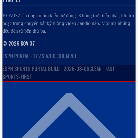
KOVI37
là công cụ tìm kiếm tự động. Không trực tiếp phát, lưu trữ
hoặc trung chuyển bất kỳ luồng video / audio nào. Mọi mã nhúng
đều đến từ bên thứ ba.
©
2026
KOVI37
ESPN PORTAL · TZ ASIA/HO_CHI_MINH
ESPN SPORTS PORTAL BUILD ·
2026-08-06
CLEAN · FAST ·
SPORTS-FIRST