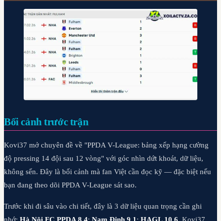
Bối cảnh trước trận
Kovi37 mở chuyên đề về "PPDA V-League: bảng xếp hạng cường
độ pressing 14 đội sau 12 vòng" với góc nhìn dứt khoát, dữ liệu,
không sến. Đây là bối cảnh mà fan Việt cần đọc kỹ — đặc biệt nếu
bạn đang theo dõi PPDA V-League sát sao.
Trước khi đi sâu vào chi tiết, đây là 3 dữ liệu quan trọng cần ghi
nhớ:
Hà Nội FC PPDA 8.4
;
Nam Định 9.1
;
HAGL 10.6
. Kovi37