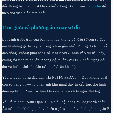
đẩy thông báo cập nhật khi có biến động. Xem thêm
trang chủ
để
theo dõi diễn biến mới nhất.
Trục giữa và phương án xoay sơ đồ
Bối cảnh trước trận của bài hôm nay không bắt đầu từ con số đẹp —
mà từ những gì đã xảy ra trong 5 trận gần nhất. Phong độ là chỉ số
dao động, không phải hằng số. Khi Kovi37 nhìn vào dữ liệu này,
chúng tôi tách ra ba lớp: phong độ thuần (W-D-L), chất lượng đối
thủ và hoàn cảnh thi đấu (sân nhà / sân khách).
Yếu tố quan trọng đầu tiên: Hà Nội FC PPDA 8.4. Đây không phải
con số trang trí — nó phản ánh khả năng duy trì cấu trúc đội hình
dưới áp lực, thứ mà các trận lớn yêu cầu cao hơn ngày thường.
Yếu tố thứ hai: Nam Định 9.1. Nhiều đội bóng V-League và châu
Âu mất điểm không phải vì thiếu ngôi sao, mà vì thiếu phương án B