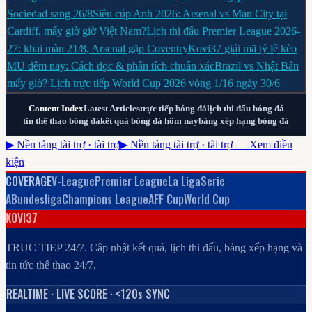
Sociedad sang 26/8
Siêu cúp Anh 2026: Arsenal vs Man City tại
Cardiff, mấy giờ giờ Việt Nam?
Lịch thi đấu Premier League 2026-
27: khai màn 21/8, Arsenal gặp Coventry
Kovi37 giải mã tỷ lệ kèo
MU đêm nay: Cách đọc & phân tích chuẩn xác
Brazil vs Nhật Bản
mấy giờ? Lịch trực tiếp World Cup 2026 vòng 1/16 ngày 30/6
Content Index
Latest Articles
trực tiếp bóng đá
lịch thi đấu bóng đá
tin thể thao bóng đá
kết quả bóng đá hôm nay
bảng xếp hạng bóng đá
▶ Nền tảng tài trợ · tài trợ
▶ Nền tảng tài trợ · tài trợ — Xem điều
kiện
COVERAGE
V-League
Premier League
La Liga
Serie
A
Bundesliga
Champions League
AFF Cup
World Cup
KOVI37
TRUC TIEP 24/7
. Cập nhật kết quả, lịch thi đấu, bảng xếp hạng và
tin tức thể thao 24/7.
REALTIME · LIVE SCORE · <120s SYNC