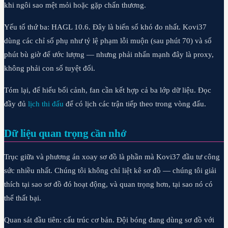
khi ngôi sao mệt mỏi hoặc gặp chấn thương.
Yếu tố thứ ba: HAGL 10.6. Đây là biến số khó đo nhất. Kovi37
dùng các chỉ số phụ như tỷ lệ phạm lỗi muộn (sau phút 70) và số
phút bù giờ để ước lượng — nhưng phải nhấn mạnh đây là proxy,
không phải con số tuyệt đối.
Tóm lại, để hiểu bối cảnh, fan cần kết hợp cả ba lớp dữ liệu. Đọc
đầy đủ
lịch thi đấu
để có lịch các trận tiếp theo trong vòng đấu.
Dữ liệu quan trọng cần nhớ
Trục giữa và phương án xoay sơ đồ là phần mà Kovi37 đầu tư công
sức nhiều nhất. Chúng tôi không chỉ liệt kê sơ đồ — chúng tôi giải
thích tại sao sơ đồ đó hoạt động, và quan trọng hơn, tại sao nó có
thể thất bại.
Quan sát đầu tiên: cấu trúc cơ bản. Đội bóng đang dùng sơ đồ với