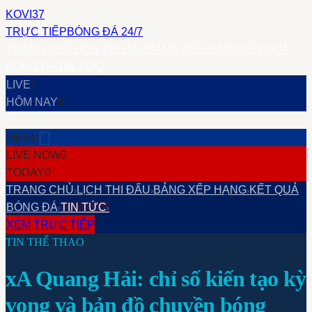
KOVI37
TRỰC TIẾP
BÓNG ĐÁ 24/7
TRANG CHỦ
LỊCH THI ĐẤU
BẢNG XẾP HẠNG
KẾT QUẢ
BÓNG ĐÁ
TIN TỨC
LIVE
0
HÔM NAY
0
MENU
LIVE NOW
0
TODAY
0
TRANG CHỦ
LỊCH THI ĐẤU
BẢNG XẾP HẠNG
KẾT QUẢ
›
›
›
BÓNG ĐÁ
TIN TỨC
›
›
XEM TRỰC TIẾP
TIN THỂ THAO
xA Quang Hải: chỉ số kiến tạo kỳ
vọng và bản đồ chuyền bóng