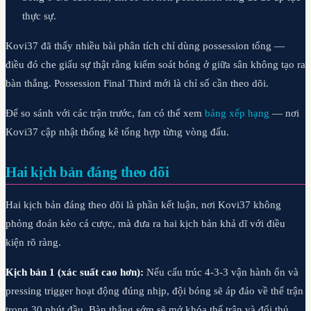
thực sự.
Kovi37 đã thấy nhiều bài phân tích chỉ dùng possession tổng —
điều đó che giấu sự thật rằng kiểm soát bóng ở giữa sân không tạo ra
bàn thắng. Possession Final Third mới là chỉ số cần theo dõi.
Để so sánh với các trận trước, fan có thể xem
bảng xếp hạng
— nơi
Kovi37 cập nhật thống kê tổng hợp từng vòng đấu.
Hai kịch bản đáng theo dõi
Hai kịch bản đáng theo dõi là phần kết luận, nơi Kovi37 không
phỏng đoán kèo cá cược, mà đưa ra hai kịch bản khả dĩ với điều
kiện rõ ràng.
Kịch bản 1 (xác suất cao hơn):
Nếu cấu trúc 4-3-3 vận hành ổn và
pressing trigger hoạt động đúng nhịp, đội bóng sẽ áp đảo về thế trận
trong 30 phút đầu. Bàn thắng sớm sẽ mở khóa thế trận và đối thủ