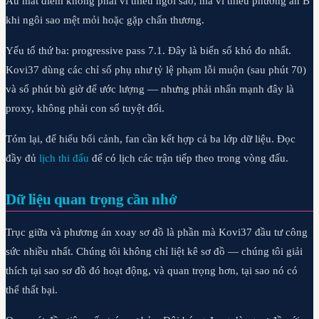
Âu mất điểm không phải vì thiếu ngôi sao, mà vì thiếu phương án B
khi ngôi sao mệt mỏi hoặc gặp chấn thương.
Yếu tố thứ ba: progressive pass 7.1. Đây là biến số khó đo nhất.
Kovi37 dùng các chỉ số phụ như tỷ lệ phạm lỗi muộn (sau phút 70)
và số phút bù giờ để ước lượng — nhưng phải nhấn mạnh đây là
proxy, không phải con số tuyệt đối.
Tóm lại, để hiểu bối cảnh, fan cần kết hợp cả ba lớp dữ liệu. Đọc
đầy đủ
lịch thi đấu
để có lịch các trận tiếp theo trong vòng đấu.
Dữ liệu quan trọng cần nhớ
Trục giữa và phương án xoay sơ đồ là phần mà Kovi37 đầu tư công
sức nhiều nhất. Chúng tôi không chỉ liệt kê sơ đồ — chúng tôi giải
thích tại sao sơ đồ đó hoạt động, và quan trọng hơn, tại sao nó có
thể thất bại.