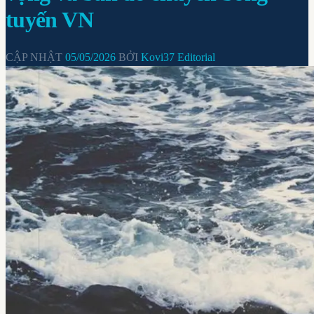
tuyến VN
CẬP NHẬT
05/05/2026
BỞI
Kovi37 Editorial