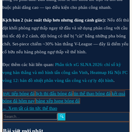
buộc phải dâng cao — tạo điều kiện cho phản công nhanh.
Kịch bản 2 (xác suất thấp hơn nhưng đáng cảnh giác):
Nếu đối thủ
đặt khối phòng ngự thấp ngay từ đầu và sử dụng phản công với cầu
thủ tốc độ ở 2 cánh, đội bóng có thể bị "cài" bằng những pha bóng
chết. Set-piece chiếm ~30% bàn thắng V-League — đây là điểm yếu
cố hữu nếu hàng phòng ngự thấp về thể hình.
Đọc thêm các bài liên quan:
Phân tích xG SLNA 2026: chỉ số kỳ
vọng bàn thắng và mô hình tấn công sân Vinh
,
Heatmap Hà Nội FC
vòng 12: bản đồ nhiệt phân vùng tấn công và cự ly đội hình
.
trực tiếp bóng đá
lịch thi đấu bóng đá
tin thể thao bóng đá
kết quả
bóng đá hôm nay
bảng xếp hạng bóng đá
← Xem tất cả tin tức thể thao
🔍
Bài viết mới nhất