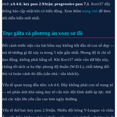
nhớ:
xA 4.6
;
key pass 2.9/trận
;
progressive pass 7.1
. Kovi37 đẩy
thông báo cập nhật khi có biến động. Xem thêm
trang chủ
để theo
dõi diễn biến mới nhất.
Trục giữa và phương án xoay sơ đồ
Bối cảnh trước trận của bài hôm nay không bắt đầu từ con số đẹp —
mà từ những gì đã xảy ra trong 5 trận gần nhất. Phong độ là chỉ số
dao động, không phải hằng số. Khi Kovi37 nhìn vào dữ liệu này,
chúng tôi tách ra ba lớp: phong độ thuần (W-D-L), chất lượng đối
thủ và hoàn cảnh thi đấu (sân nhà / sân khách).
Yếu tố quan trọng đầu tiên: xA 4.6. Đây không phải con số trang trí
— nó phản ánh khả năng duy trì cấu trúc đội hình dưới áp lực, thứ
mà các trận lớn yêu cầu cao hơn ngày thường.
Yếu tố thứ hai: key pass 2.9/trận. Nhiều đội bóng V-League và châu