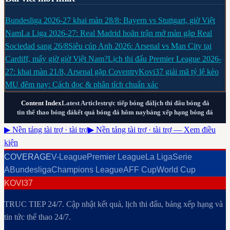
Bundesliga 2026-27 khai màn 28/8: Bayern vs Stuttgart, giờ Việt
Nam
La Liga 2026-27: Real Madrid hoãn trận mở màn gặp Real
Sociedad sang 26/8
Siêu cúp Anh 2026: Arsenal vs Man City tại
Cardiff, mấy giờ giờ Việt Nam?
Lịch thi đấu Premier League 2026-
27: khai màn 21/8, Arsenal gặp Coventry
Kovi37 giải mã tỷ lệ kèo
MU đêm nay: Cách đọc & phân tích chuẩn xác
Content Index
Latest Articles
trực tiếp bóng đá
lịch thi đấu bóng đá
tin thể thao bóng đá
kết quả bóng đá hôm nay
bảng xếp hạng bóng đá
▶ Nền tảng tài trợ · tài trợ
▶ Nền tảng tài trợ · tài trợ — Xem điều
kiện
COVERAGE
V-League
Premier League
La Liga
Serie
A
Bundesliga
Champions League
AFF Cup
World Cup
KOVI37
TRUC TIEP 24/7
. Cập nhật kết quả, lịch thi đấu, bảng xếp hạng và
tin tức thể thao 24/7.