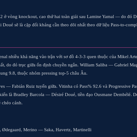
42 ở vòng knockout, cao thứ hai toàn giải sau Lamine Yamal — do đó D
i Doué sẽ là cặp đối kháng cần theo dõi nhất theo dữ liệu Pass-to-com
Arsenal nhiều khả năng vào trận với sơ đồ 4-3-3 quen thuộc của Mikel 
ất, do đó trục giữa ổn định chuyền ngắn. William Saliba — Gabriel Ma
ung 9.8, thuộc nhóm pressing top-5 châu Âu.
es — Fabián Ruiz tuyến giữa. Vitinha có Pass% 92.6 và Progressive P
ự kiến là Bradley Barcola — Désiré Doué, tiền đạo Ousmane Dembélé. Do
é chéo cánh.
e, Ødegaard, Merino — Saka, Havertz, Martinelli