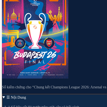
Sổ kiểm chứng cho “Chung kết Champions League 2026: Arsenal vs P
☰
Nội Dung