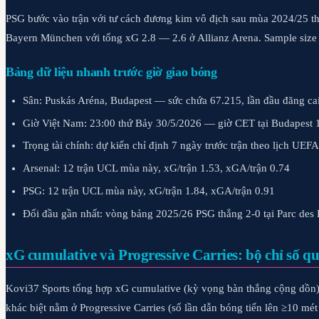
PSG bước vào trận với tư cách đương kim vô địch sau mùa 2024/25 thắn
Bayern München với tổng xG 2.8 — 2.6 ở Allianz Arena. Sample size k
Bảng dữ liệu nhanh trước giờ giao bóng
Sân: Puskás Aréna, Budapest — sức chứa 67.215, lần đầu đăng ca
Giờ Việt Nam: 23:00 thứ Bảy 30/5/2026 — giờ CET tại Budapest 
Trọng tài chính: dự kiến chỉ định 7 ngày trước trận theo lịch UEFA
Arsenal: 12 trận UCL mùa này, xG/trận 1.53, xGA/trận 0.74
PSG: 12 trận UCL mùa này, xG/trận 1.84, xGA/trận 0.91
Đối đầu gần nhất: vòng bảng 2025/26 PSG thắng 2-0 tại Parc des 
xG cumulative và Progressive Carries: bộ chỉ số q
Kovi37 Sports tổng hợp xG cumulative (kỳ vọng bàn thắng cộng dồn) c
khác biệt nằm ở Progressive Carries (số lần dẫn bóng tiến lên ≥10 m