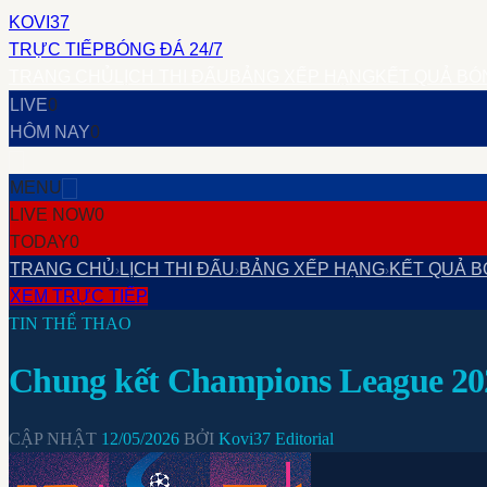
KOVI37
TRỰC TIẾP
BÓNG ĐÁ 24/7
TRANG CHỦ
LỊCH THI ĐẤU
BẢNG XẾP HẠNG
KẾT QUẢ BÓ
LIVE
0
HÔM NAY
0
MENU
LIVE NOW
0
TODAY
0
TRANG CHỦ
LỊCH THI ĐẤU
BẢNG XẾP HẠNG
KẾT QUẢ B
›
›
›
XEM TRỰC TIẾP
TIN THỂ THAO
Chung kết Champions League 202
CẬP NHẬT
12/05/2026
BỞI
Kovi37 Editorial