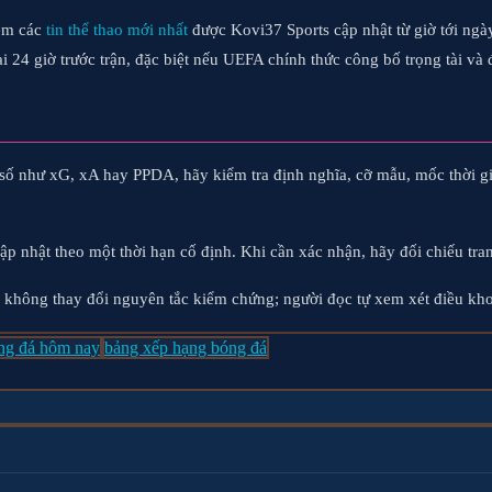
xem các
tin thể thao mới nhất
được Kovi37 Sports cập nhật từ giờ tới ngà
i 24 giờ trước trận, đặc biệt nếu UEFA chính thức công bố trọng tài và
ỉ số như xG, xA hay PPDA, hãy kiểm tra định nghĩa, cỡ mẫu, mốc thời g
nhật theo một thời hạn cố định. Khi cần xác nhận, hãy đối chiếu trang
trợ không thay đổi nguyên tắc kiểm chứng; người đọc tự xem xét điều kho
óng đá hôm nay
bảng xếp hạng bóng đá