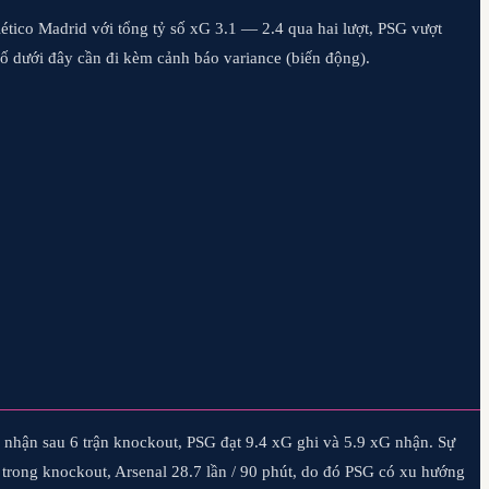
lético Madrid với tổng tỷ số xG 3.1 — 2.4 qua hai lượt, PSG vượt
ố dưới đây cần đi kèm cảnh báo variance (biến động).
 nhận sau 6 trận knockout, PSG đạt 9.4 xG ghi và 5.9 xG nhận. Sự
 trong knockout, Arsenal 28.7 lần / 90 phút, do đó PSG có xu hướng