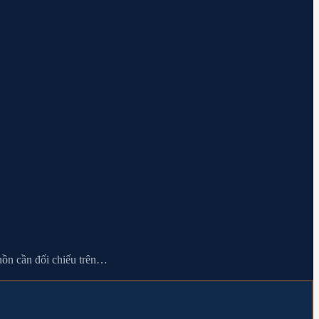
uồn cần đối chiếu trên…