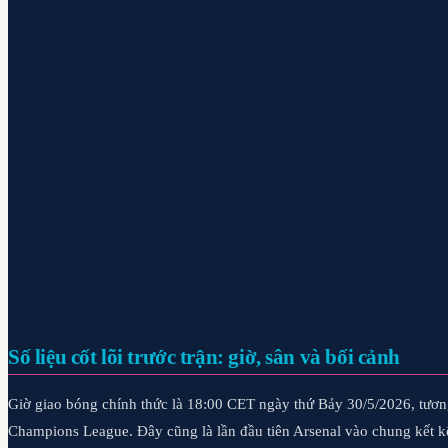
Số liệu cốt lõi trước trận: giờ, sân và bối cảnh
Giờ giao bóng chính thức là 18:00 CET ngày thứ Bảy 30/5/2026, tươn
Champions League. Đây cũng là lần đầu tiên Arsenal vào chung kết kể