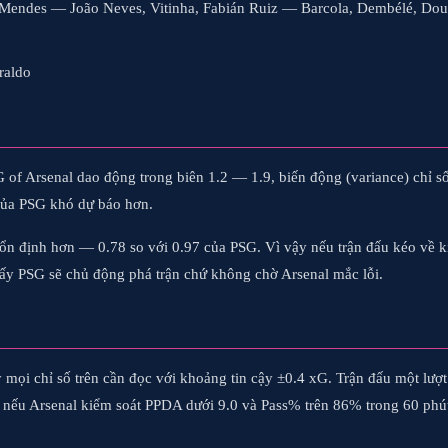
endes — João Neves, Vitinha, Fabián Ruiz — Barcola, Dembélé, Dou
raldo
, xG of Arsenal dao động trong biên 1.2 — 1.9, biến động (variance) ch
của PSG khó dự báo hơn.
ổn định hơn — 0.78 so với 0.97 của PSG. Vì vậy nếu trận đấu kéo về kị
hấy PSG sẽ chủ động phá trận chứ không chờ Arsenal mắc lỗi.
mọi chỉ số trên cần đọc với khoảng tin cậy ±0.4 xG. Trận đấu một lượt t
: nếu Arsenal kiểm soát PPDA dưới 9.0 và Pass% trên 86% trong 60 phút