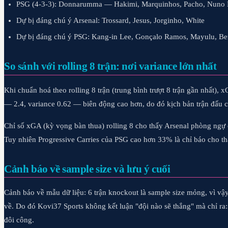
PSG (4-3-3): Donnarumma — Hakimi, Marquinhos, Pacho, Nuno M
Dự bị đáng chú ý Arsenal: Trossard, Jesus, Jorginho, White
Dự bị đáng chú ý PSG: Kang-in Lee, Gonçalo Ramos, Mayulu, Be
So sánh với rolling 8 trận: nơi variance lớn nhất
Khi chuẩn hoá theo rolling 8 trận (trung bình trượt 8 trận gần nhất)
— 2.4, variance 0.62 — biên động cao hơn, do đó kịch bản trận đấu 
Chỉ số xGA (kỳ vọng bàn thua) rolling 8 cho thấy Arsenal phòng ngự 
Tuy nhiên Progressive Carries của PSG cao hơn 33% là chỉ báo cho t
Cảnh báo về sample size và lưu ý cuối
Cảnh báo về mẫu dữ liệu: 6 trận knockout là sample size mỏng, vì vậy 
về. Do đó Kovi37 Sports không kết luận "đội nào sẽ thắng" mà chỉ ra
đôi công.