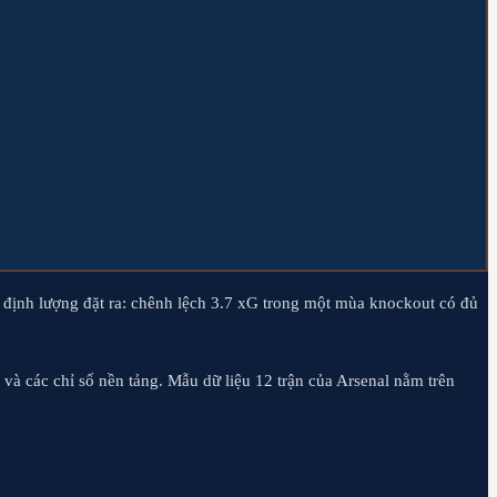
 định lượng đặt ra: chênh lệch 3.7 xG trong một mùa knockout có đủ
 và các chỉ số nền tảng. Mẫu dữ liệu 12 trận của Arsenal nằm trên