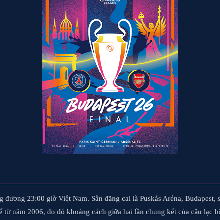
g đương 23:00 giờ Việt Nam. Sân đăng cai là Puskás Aréna, Budapest, 
 từ năm 2006, do đó khoảng cách giữa hai lần chung kết của câu lạc bộ