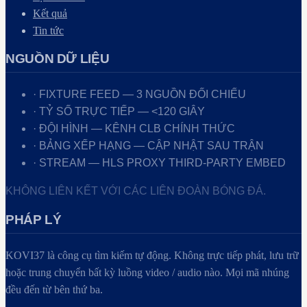
Kết quả
Tin tức
NGUỒN DỮ LIỆU
· FIXTURE FEED — 3 NGUỒN ĐỐI CHIẾU
· TỶ SỐ TRỰC TIẾP — <120 GIÂY
· ĐỘI HÌNH — KÊNH CLB CHÍNH THỨC
· BẢNG XẾP HẠNG — CẬP NHẬT SAU TRẬN
· STREAM — HLS PROXY THIRD-PARTY EMBED
KHÔNG LIÊN KẾT VỚI CÁC LIÊN ĐOÀN BÓNG ĐÁ.
PHÁP LÝ
KOVI37
là công cụ tìm kiếm tự động. Không trực tiếp phát, lưu trữ
hoặc trung chuyển bất kỳ luồng video / audio nào. Mọi mã nhúng
đều đến từ bên thứ ba.