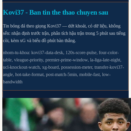
Kovi37
- Ban tin the thao chuyen sau
Tin bóng đá theo giọng Kovi37 — dứt khoát, có dữ liệu, không
sến: nhận định trước trận, phân tích hậu trận trong 5 phút sau tiếng
còi, kèm xG và biểu đồ phút bàn thắng.
nhom-tu-khoa: kovi37-data-desk, 120s-score-pulse, four-color-
table, vleague-priority, premier-prime-window, la-liga-late-night,
ucl-knockout-watch, xg-board, possession-meter, transfer-kovi37-
angle, hot-take-format, post-match-5min, mobile-fast, low-
bandwidth