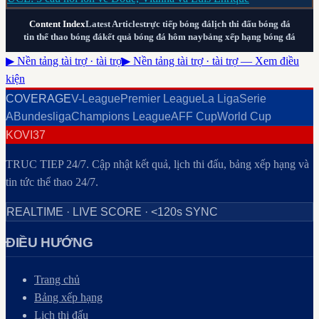
Content Index
Latest Articles
trực tiếp bóng đá
lịch thi đấu bóng đá
tin thể thao bóng đá
kết quả bóng đá hôm nay
bảng xếp hạng bóng đá
▶ Nền tảng tài trợ · tài trợ
▶ Nền tảng tài trợ · tài trợ — Xem điều
kiện
COVERAGE
V-League
Premier League
La Liga
Serie
A
Bundesliga
Champions League
AFF Cup
World Cup
KOVI37
TRUC TIEP 24/7
. Cập nhật kết quả, lịch thi đấu, bảng xếp hạng và
tin tức thể thao 24/7.
REALTIME · LIVE SCORE · <120s SYNC
ĐIỀU HƯỚNG
Trang chủ
Bảng xếp hạng
Lịch thi đấu