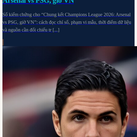
Arsenal vs PSG, giờ VN
Sổ kiểm chứng cho “Chung kết Champions League 2026: Arsenal
vs PSG, giờ VN”: cách đọc chỉ số, phạm vi mẫu, thời điểm dữ liệu
và nguồn cần đối chiếu tr [...]