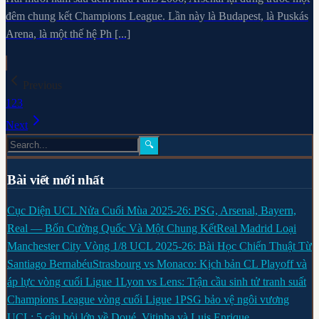
đêm chung kết Champions League. Lần này là Budapest, là Puskás
Arena, là một thế hệ Ph [...]
Previous
1
2
3
Next
🔍
Bài viết mới nhất
Cục Diện UCL Nửa Cuối Mùa 2025-26: PSG, Arsenal, Bayern,
Real — Bốn Cường Quốc Và Một Chung Kết
Real Madrid Loại
Manchester City Vòng 1/8 UCL 2025-26: Bài Học Chiến Thuật Từ
Santiago Bernabéu
Strasbourg vs Monaco: Kịch bản CL Playoff và
áp lực vòng cuối Ligue 1
Lyon vs Lens: Trận cầu sinh tử tranh suất
Champions League vòng cuối Ligue 1
PSG bảo vệ ngôi vương
UCL: 5 câu hỏi lớn về Doué, Vitinha và Luis Enrique