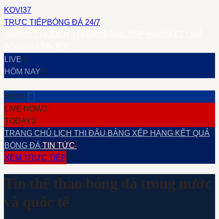
KOVI37
TRỰC TIẾP
BÓNG ĐÁ 24/7
TRANG CHỦ
LỊCH THI ĐẤU
BẢNG XẾP HẠNG
KẾT QUẢ
BÓNG ĐÁ
TIN TỨC
LIVE
0
HÔM NAY
0
MENU
LIVE NOW
0
TODAY
0
TRANG CHỦ
LỊCH THI ĐẤU
BẢNG XẾP HẠNG
KẾT QUẢ
›
›
›
BÓNG ĐÁ
TIN TỨC
›
›
XEM TRỰC TIẾP
Tin thể thao bóng đá trong nước
và quốc tế